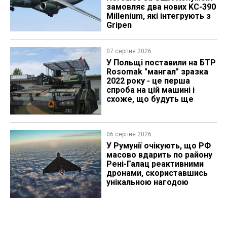
замовляє два нових KC-390
Millenium, які інтегрують з
Gripen
07 серпня 2026
У Польщі поставили на БТР
Rosomak "мангал" зразка
2022 року - це перша
спроба на цій машині і
схоже, що будуть ще
06 серпня 2026
У Румунії очікують, що РФ
масово вдарить по району
Рені-Галац реактивними
дронами, скориставшись
унікальною нагодою