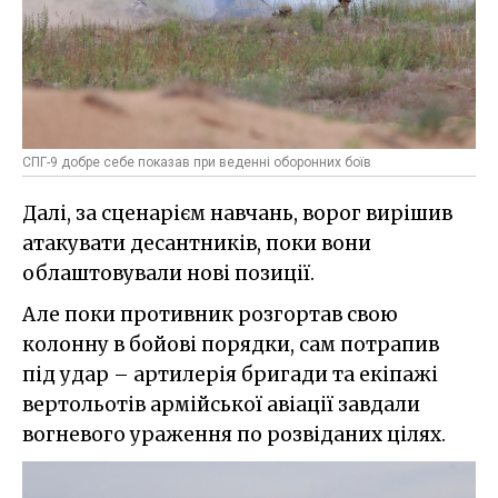
СПГ-9 добре себе показав при веденні оборонних боїв
Далі, за сценарієм навчань, ворог вирішив
атакувати десантників, поки вони
облаштовували нові позиції.
Але поки противник розгортав свою
колонну в бойові порядки, сам потрапив
під удар – артилерія бригади та екіпажі
вертольотів армійської авіації завдали
вогневого ураження по розвіданих цілях.