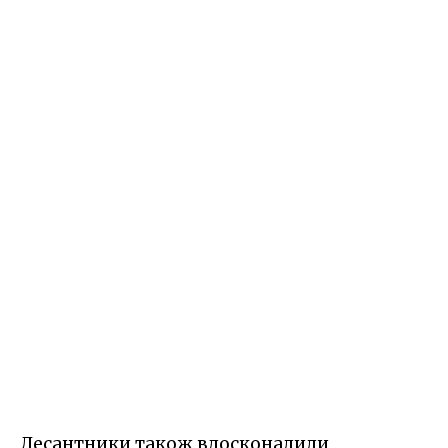
Десантники також вдосконалили