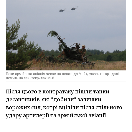
Поки армійська авіація чекає на лопаті до Мі-24, увесь тягар і далі
лежить на гвинтокрилах Мі-8
Після цього в контратаку пішли танки
десантників, які "добили" залишки
ворожих сил, котрі вціліли після спільного
удару артилерії та армійської авіації.