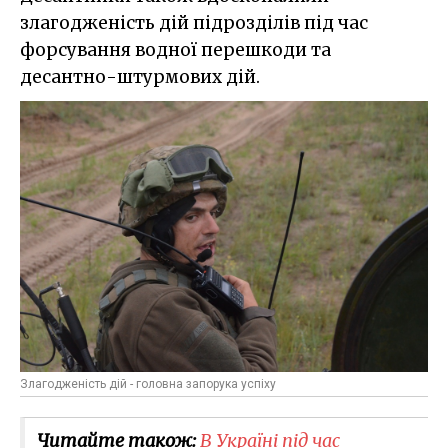
злагодженість дій підрозділів під час
форсування водної перешкоди та
десантно-штурмових дій.
Злагодженість дій - головна запорука успіху
Читайте також:
В Україні під час