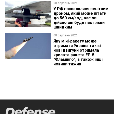
08 серпень 2026
У РФ похвалилися зенітним
дроном, який може літати
до 560 км/год, але чи
дійсно він буде настільки
швидким
08 серпень 2026
Яку міні-ракету може
отримати Україна та які
нові двигуни отримала
крилата ракета FP-5
"Фламінго", а також інші
новини тижня