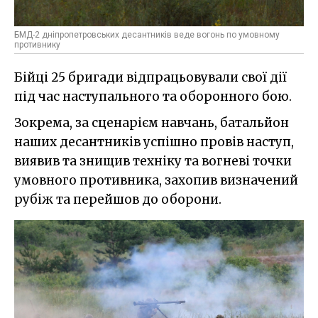
БМД-2 дніпропетровських десантників веде вогонь по умовному
противнику
Бійці 25 бригади відпрацьовували свої дії
під час наступального та оборонного бою.
Зокрема, за сценарієм навчань, батальйон
наших десантників успішно провів наступ,
виявив та знищив техніку та вогневі точки
умовного противника, захопив визначений
рубіж та перейшов до оборони.