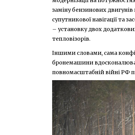
модернізації на потужностя
заміну бензинових двигунів 
супутникової навігації та за
– установку двох додаткови
тепловізорів.
Іншими словами, сама конфігу
бронемашини вдосконалювали
повномасштабній війні РФ п