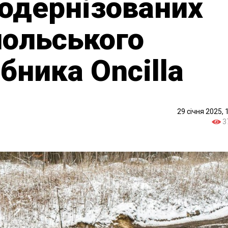
одернізованих
польського
бника Oncilla
29 січня 2025, 
3