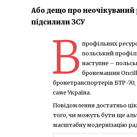
Або дещо про неочікуваний 
підсилили ЗСУ
В
профільних ресур
польський профіл
наступне – польсь
бронемашин Oncill
бронетранспортерів БТР-70
саме Україна.
Повідомлення достатньо цік
того, чи можуть бути ще аль
масштабну модернізацію рад