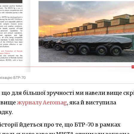
нізацію БТР-70
 що для більшої зручності ми навели вище скр
о вище
журналу Aeromag
, яка й виступила
адку.
історії йдеться про те, що БТР-70 в рамках