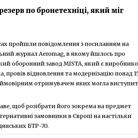
резерв по бронетехніці, який міг
сах пройшли повідомлення з посиланням на
ьний журнал Aeromag, в якому йшлось про
кий оборонний завод MISTA, який є виробник
a, провів відновлення та модернізацію понад 1
, ймовірним отримувачем яких могла виступи
аве, щоб розібрати його зокрема на предмет
тернативні замовники в Європі на настільки
янських БТР-70.