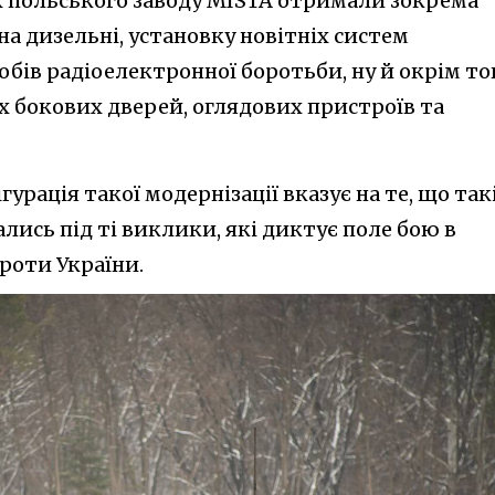
х польського заводу MISTA отримали зокрема
на дизельні, установку новітніх систем
собів радіоелектронної боротьби, ну й окрім то
х бокових дверей, оглядових пристроїв та
рація такої модернізації вказує на те, що так
сь під ті виклики, які диктує поле бою в
роти України.