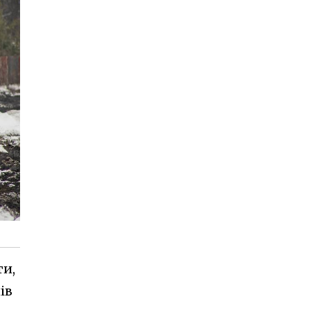
ти,
ів