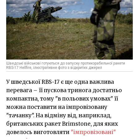
Шведські військові готуються до запуску протикорабельної ракети
RBS-17 Hellfire, ілюстративне фото з відкритих джерел
У шведської RBS-17 є ще одна важлива
перевага – її пускова тринога достатньо
компактна, тому "в польових умовах" її
можна поставити на імпровізовану
"тачанку". На відміну від, наприклад,
британських ракет Brimstone, для яких
довелось виготовляти
"імпровізовані"