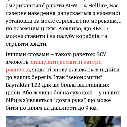
американської ракети AGM-114 Hellfire, має
лазерне наведення, запускається з наземної
установки та може стріляти і по морським, і
по наземним цілям. Важливо, що RBS-17
можна ставити і на палубу кораблів, та
стріляти звідти.
Іншими словами – такою ракетою ЗСУ
зможуть
знищувати десантні катери
рашистів
, якщо ті знову наважаться підійти
до наших берегів. І так "зекономити"
Bayraktar TB2 для ще більш важливіших
цілей. Або ж якщо бої на суходолі – у наших
бійців з’являється "довга рука", що може
бити по цілям на дальності до 9 км.