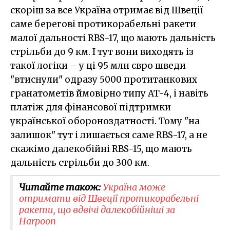
скоріш за все Україна отримає від Швеції
саме берегові протикорабельні ракети
малої дальності RBS-17, що мають дальність
стрільби до 9 км. І тут вони виходять із
такої логіки – у ці 95 млн євро шведи
"втиснули" одразу 5000 протитанкових
гранатометів ймовірно типу AT-4, і навіть
платіж для фінансової підтримки
української обороноздатності. Тому "на
залишок" тут і лишається саме RBS-17, а не
скажімо далекобійні RBS-15, що мають
дальність стрільби до 300 км.
Читайте також:
Україна може
отримати від Швеції протикорабельні
ракети, що вдвічі далекобійніші за
Harpoon