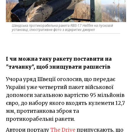
Шведська протикорабельна ракета RBS-17 Hellfire на пусковій
установці, ілюстративне фото з відкритих джерел
І чи можна таку ракету поставити на
"тачанку", щоб знищувати рашистів
Учора уряд Швеції оголосив, що передає
Україні уже четвертий пакет військової
допомоги загальною вартістю 95 мільйонів
євро, до набору якого входять кулемети 12,7
мм, протитанкова зброя та
протикорабельні ракети.
Автори порталу
The Drive
припускають, що