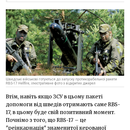
Шведські військові готуються до запуску протикорабельної ракети
RBS-17 Hellfire, ілюстративне фото з відкритих джерел
Втім, навіть якщо ЗСУ в цьому пакеті
допомоги від шведів отримають саме RBS-
17, в цьому буде свій позитивний момент.
Почнімо з того, що RBS-17 – це
"реінкарнація" знаменитої керованої