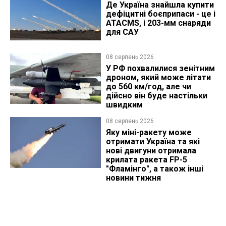
Де Україна знайшла купити
дефіцитні боєприпаси - це і
ATACMS, і 203-мм снаряди
для САУ
08 серпень 2026
У РФ похвалилися зенітним
дроном, який може літати
до 560 км/год, але чи
дійсно він буде настільки
швидким
08 серпень 2026
Яку міні-ракету може
отримати Україна та які
нові двигуни отримала
крилата ракета FP-5
"Фламінго", а також інші
новини тижня