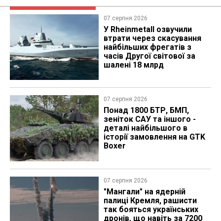
07 серпня 2026
У Rheinmetall озвучили
втрати через скасування
найбільших фрегатів з
часів Другої світової за
шалені 18 млрд
07 серпня 2026
Понад 1800 БТР, БМП,
зеніток САУ та іншого -
деталі найбільшого в
історії замовлення на GTK
Boxer
07 серпня 2026
"Мангали" на ядерній
палиці Кремля, рашисти
так бояться українських
дронів, що навіть за 7200