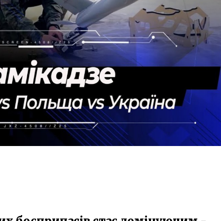
их боєприпасів стає домінуючим -