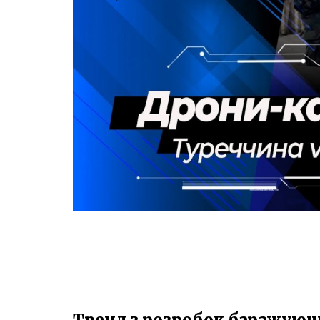
Тренд з розробок баражуюч