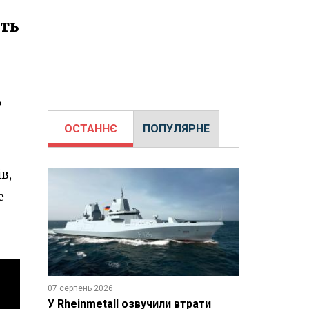
ють
ь
ОСТАННЄ
ПОПУЛЯРНЕ
в,
e
07 серпень 2026
У Rheinmetall озвучили втрати