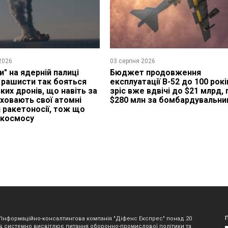
2026
03 серпня 2026
и" на ядерній палиці
Бюджет продовження
 рашисти так бояться
експлуатації B-52 до 100 рокі
ких дронів, що навіть за
зріс вже вдвічі до $21 млрд, 
 ховають свої атомні
$280 млн за бомбардувальни
і ракетоносії, тож що
 космосу
"Інформаційно-консалтингова компанія "Діфенс Експрес" понад 20
в системно висвітлює питання оборонно-промислової політики та