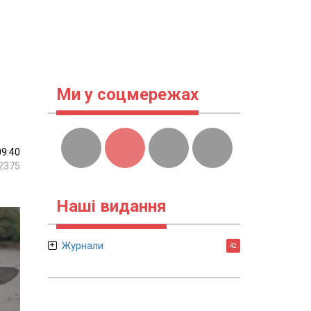
Ми у соцмережах
09:40
2375
Наші видання
Журнали
42