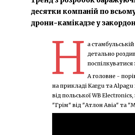
десятки компаній по всьому
дрони-камікадзе у закордонн
Н
а стамбульській
детально роздив
поспілкуватися
А головне - пор
на прикладі Kargu та Alpagu 
від польської WB Electronic
"Грім" від "Атлон Авіа" та 