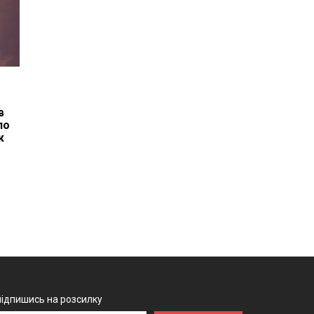
в
по
к
підпишись на розсилку