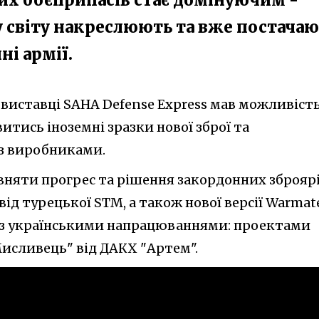
 світу накреслюють та вже постача
і армії.
 виставці SAHA Defense Express мав можливіст
итись іноземні зразки нової зброї та
 з виробниками.
івняти прогрес та рішення закордонних зброярі
від турецької STM, а також нової версії Warmat
s, з українськими напрацюваннями: проектами
"Мисливець" від ДАКХ "Артем".