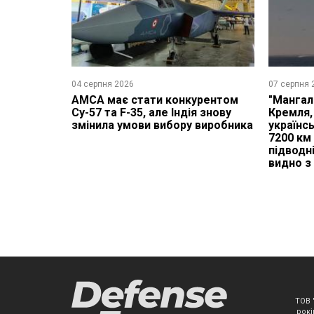
04 серпня 2026
07 серпня 
AMCA має стати конкурентом
"Мангал
Су-57 та F-35, але Індія знову
Кремля,
змінила умови вибору виробника
українсь
7200 км
підводн
видно з
ТОВ 
рокі