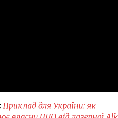
:
Приклад для України: як
є власну ППО від лазерної Al