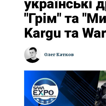
українські 
"Грім" та "М
Kargu та Wa
Олег Катков