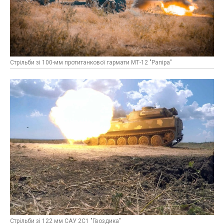
Стрільби зі 100-мм протитанкової гармати МТ-12 "Рапіра"
Стрільби зі 122 мм САУ 2С1 "Гвоздика"