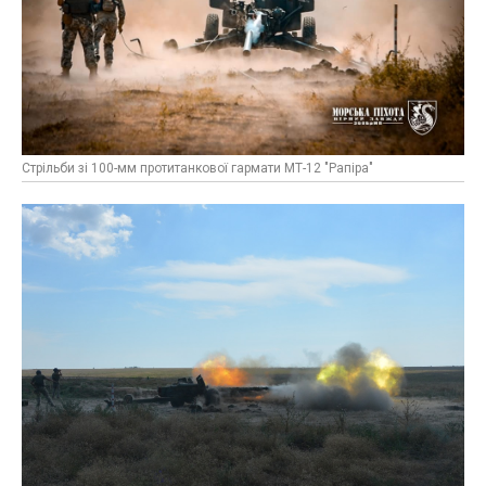
Стрільби зі 100-мм протитанкової гармати МТ-12 "Рапіра"