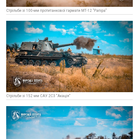
Стрільби зі 100-мм протитанкової гармати МТ-12 "Рапіра"
Стрільби зі 152 мм САУ 2С3 "Акація"