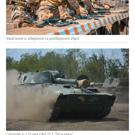
Змагання зі збирання та розбирання зброї
Стрільби зі 122 мм САУ 2С1 "Гвоздика"