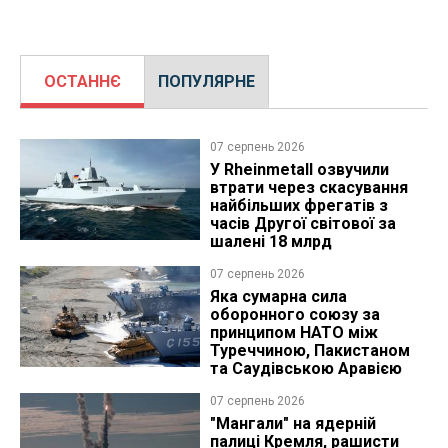
ОСТАННЄ
ПОПУЛЯРНЕ
07 серпень 2026
У Rheinmetall озвучили
втрати через скасування
найбільших фрегатів з
часів Другої світової за
шалені 18 млрд
07 серпень 2026
Яка сумарна сила
оборонного союзу за
принципом НАТО між
Туреччиною, Пакистаном
та Саудівською Аравією
07 серпень 2026
"Мангали" на ядерній
палиці Кремля, рашисти