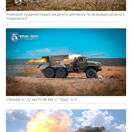
Номінація надання першої медичної допомоги та евакуація умовного
"пораненого"
Стрільби зі 122 мм РСЗВ БМ-21 "Град" ЗСУ