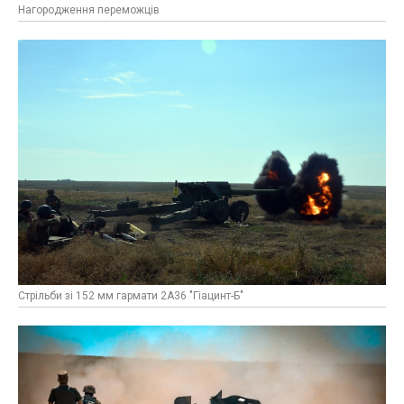
Нагородження переможців
Стрільби зі 152 мм гармати 2А36 "Гіацинт-Б"