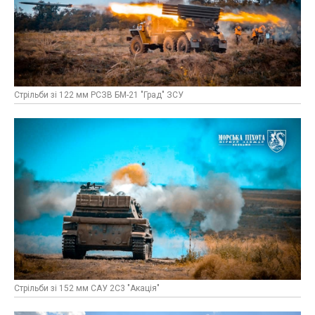
Стрільби зі 122 мм РСЗВ БМ-21 "Град" ЗСУ
Стрільби зі 152 мм САУ 2С3 "Акація"