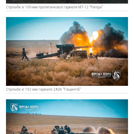
Стрільби зі 100-мм протитанкової гармати МТ-12 "Рапіра"
Стрільби зі 152 мм гармати 2А36 "Гіацинт-Б"