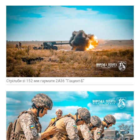
Стрільби зі 152 мм гармати 2А36 "Гіацинт-Б"