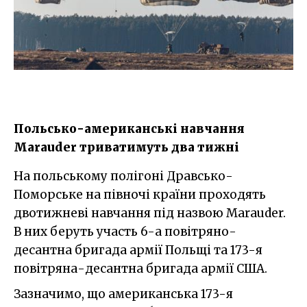
Польсько-американські навчання
Marauder триватимуть два тижні
На польському полігоні Дравсько-
Поморське на півночі країни проходять
двотижневі навчання під назвою Marauder.
В них беруть участь 6-а повітряно-
десантна бригада армії Польщі та 173-я
повітряна-десантна бригада армії США.
Зазначимо, що американська 173-я