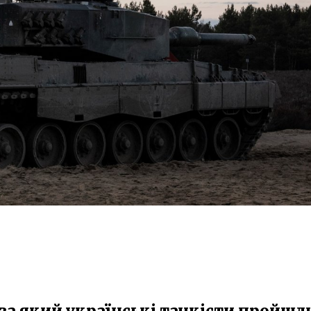
 за який українські танкісти пройшл