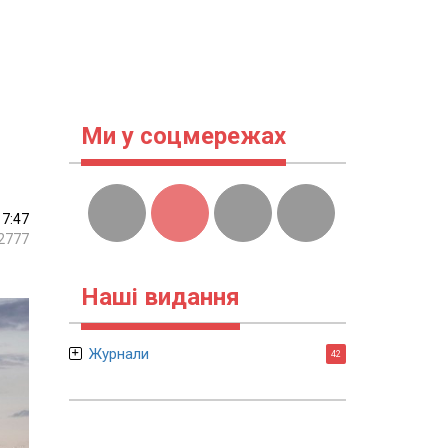
Ми у соцмережах
17:47
2777
Наші видання
Журнали
42