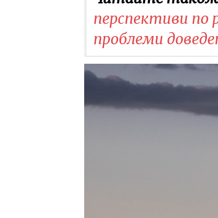
перспективи по р
проблеми довед