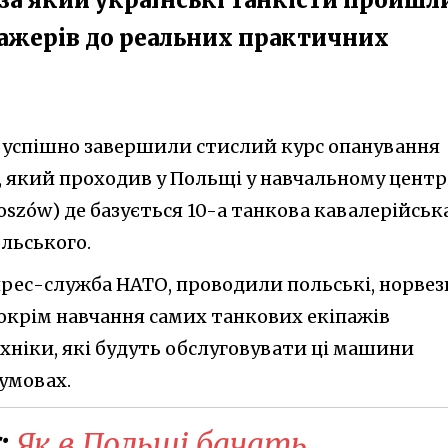
ажерів до реальних практичних
и успішно завершили стислий курс опанування
, який проходив у Польщі у навчальному центр
szów) де базується 10-а танкова кавалерійськ
льського.
прес-служба НАТО, проводили польські, норвез
 окрім навчання самих танкових екіпажів
ніки, які будуть обслуговувати ці машини
умовах.
:
Як в Польщі бачать