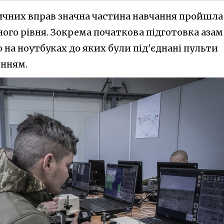
чних вправ значна частина навчання пройшла
ого рівня. Зокрема початкова підготовка азам
на ноутбуках до яких були під'єднані пульти
єнням.