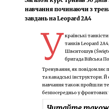
навчання починаючи з трен
завдань на Leopard 2A4
У
країнські танкіст
танків Leopard 2A4
Швєнтошув (Święto
бригада Війська По
Тренування, як повідомляє 
та канадські інструктори. Й
навчання також пройшли тех
безпосередньо у фронтових 
Читайте також