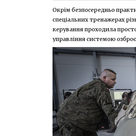
Окрім безпосередньо практи
спеціальних тренажерах різн
керування проходила просто 
управління системою озбро