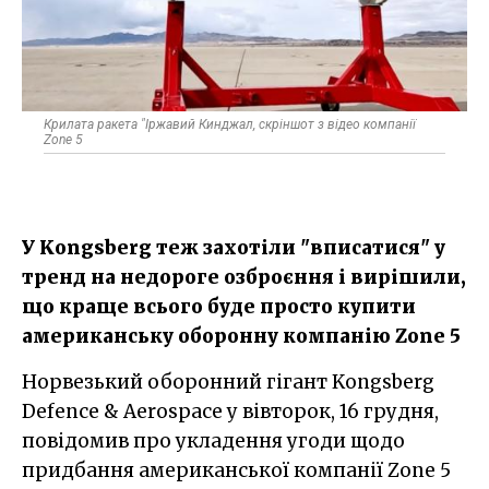
Крилата ракета "Іржавий Кинджал, скріншот з відео компанії
Zone 5
У Kongsberg теж захотіли "вписатися" у
тренд на недороге озброєння і вирішили,
що краще всього буде просто купити
американську оборонну компанію Zone 5
Норвезький оборонний гігант Kongsberg
Defence & Aerospace у вівторок, 16 грудня,
повідомив про укладення угоди щодо
придбання американської компанії Zone 5