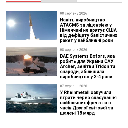
08 серпень 2026
Навіть виробництво
ATACMS за ліцензією у
Німеччині не врятує США
від дефіциту балістичних
ракет у найближчі роки
08 серпень 2026
BAE Systems Bofors, яка
робить для України САУ
Archer, зенітки Tridon та
снаряди, збільшила
виробництво у 3-4 рази
07 серпень 2026
У Rheinmetall озвучили
втрати через скасування
найбільших фрегатів з
часів Другої світової за
шалені 18 млрд