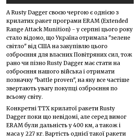
А Rusty Dagger своєю чергою є однією з
крилатих ракет програми ERAM (Extended
Range Attack Munition) - у серпні цього року
стало відомо, що Україна отримала "зелене
світло" від США на закупівлю цього
озброєння для власних Повітряних сил, тож
рано чи пізно Rusty Dagger має стати на
озброєння нашого війська і отримати
позначку "battle proven", на яку все частіше
звертають увагу покупці озброєння по
всьому світу.
Конкретні ТТХ крилатої ракети Rusty
Dagger поки що невідомі, але серед вимог
ERAM були дальність у 400 км, а також і
маса у 227 кг. Вартість однієї такої ракети