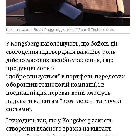
Крилата ракета Rusty Dagge від компанії Zone 5 Technologies
У Kongsberg наголошують, що бойові дії
сьогодення підтвердили важливу роль
дійсно масових засобів ураження, і що
продукція Zone 5
"добре вписується" в портфель передових
оборонних технологій компанії, і в
поєднанні цих переваг вони зможуть
надавати клієнтам "комплексні та гнучкі
системи".
І виходить так, що у Kongsberg замість
створення власного зразка на кшталт