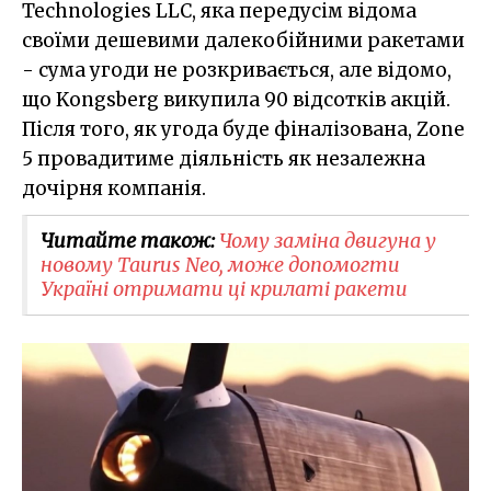
Technologies LLC, яка передусім відома
своїми дешевими далекобійними ракетами
- сума угоди не розкривається, але відомо,
що Kongsberg викупила 90 відсотків акцій.
Після того, як угода буде фіналізована, Zone
5 провадитиме діяльність як незалежна
дочірня компанія.
Читайте також:
Чому заміна двигуна у
новому Taurus Neo, може допомогти
Україні отримати ці крилаті ракети