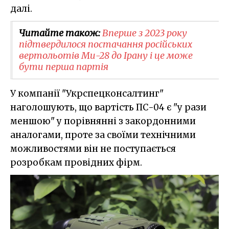
далі.
Читайте також:
Вперше з 2023 року
підтвердилося постачання російських
вертольотів Ми-28 до Ірану і це може
бути перша партія
У компанії "Укрспецконсалтинг"
наголошують, що вартість ПС-04 є "у рази
меншою" у порівнянні з закордонними
аналогами, проте за своїми технічними
можливостями він не поступається
розробкам провідних фірм.