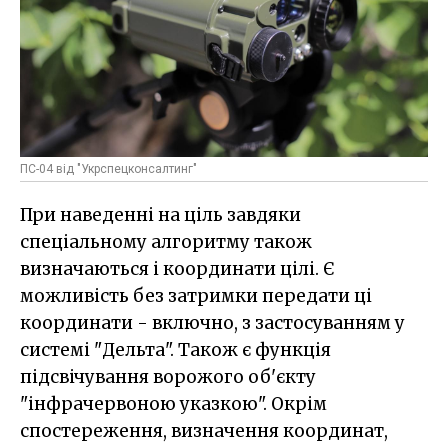
ПС-04 від "Укрспецконсалтинг"
При наведенні на ціль завдяки
спеціальному алгоритму також
визначаються і координати цілі. Є
можливість без затримки передати ці
координати - включно, з застосуванням у
системі "Дельта". Також є функція
підсвічування ворожого об'єкту
"інфрачервоною указкою". Окрім
спостереження, визначення координат,