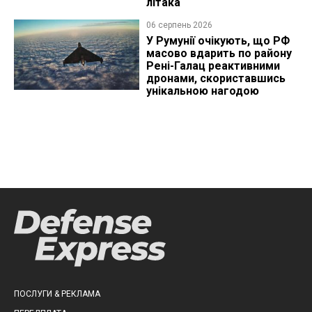
літака
06 серпень 2026
У Румунії очікують, що РФ
масово вдарить по району
Рені-Галац реактивними
дронами, скориставшись
унікальною нагодою
ПОСЛУГИ & РЕКЛАМА