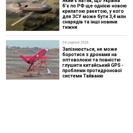
Який є натяк, що Україна
б’є по РФ ще однією новою
крилатою ракетою, у кого
для ЗСУ може бути 3,4 млн
снарядів та інші новини
тижня
04 серпня 2026
Запізнюється, не може
боротися з дронами на
оптоволокні та повністю
глушити китайський GPS -
проблеми протидронової
системи Тайваню