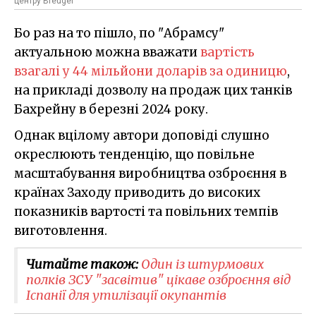
центру Breugel
Бо раз на то пішло, по "Абрамсу"
актуальною можна вважати
вартість
взагалі у 44 мільйони доларів за одиницю
,
на прикладі дозволу на продаж цих танків
Бахрейну в березні 2024 року.
Однак вцілому автори доповіді слушно
окреслюють тенденцію, що повільне
масштабування виробництва озброєння в
країнах Заходу приводить до високих
показників вартості та повільних темпів
виготовлення.
Читайте також:
Один із штурмових
полків ЗСУ "засвітив" цікаве озброєння від
Іспанії для утилізації окупантів