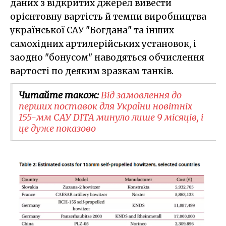
даних з відкритих джерел вивести
орієнтовну вартість й темпи виробництва
української САУ "Богдана" та інших
самохідних артилерійських установок, і
заодно "бонусом" наводяться обчислення
вартості по деяким зразкам танків.
Читайте також:
Від замовлення до
перших поставок для України новітніх
155-мм САУ DITA минуло лише 9 місяців, і
це дуже показово