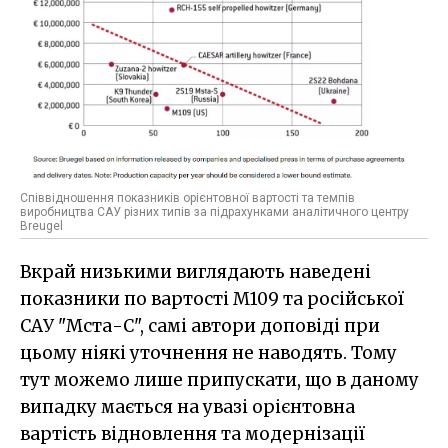
Співвідношення показників орієнтовної вартості та темпів
виробництва САУ різних типів за підрахунками аналітичного центру
Breugel
Вкрай низькими виглядають наведені
показники по вартості M109 та російської
САУ "Мста-С", самі автори доповіді при
цьому ніякі уточнення не наводять. Тому
тут можемо лише припускати, що в даному
випадку мається на увазі орієнтовна
вартість відновлення та модернізації