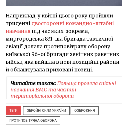
Наприклад, у квітні цього року пройшли
триденні
двосторонні командно-штабні
навчання
під час яких, зокрема,
миргородська 831-ша бригада тактичної
авіації долала протиповітряну оборону
київської 96-ої бригади зенітних ракетних
військ, яка вийшла в нові позиційні райони
й облаштувала приховані позиці.
Читайте також:
Польща провела спільні
навчання ВМС та частин
територіальної оборони
ТЕГИ
ЗБРОЙНІ СИЛИ УКРАЇНИ
ОЗБРОЄННЯ
ПРОТИПОВІТРЯНА ОБОРОНА