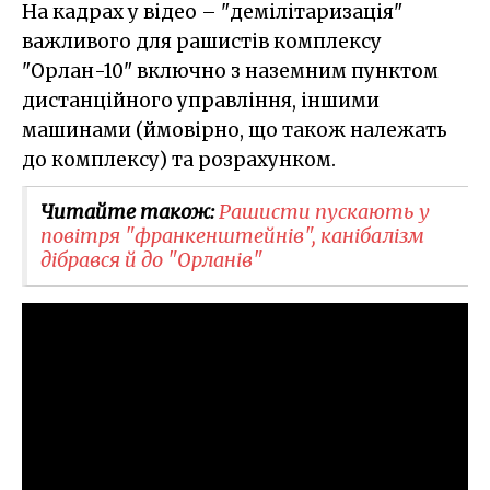
На кадрах у відео – "демілітаризація"
важливого для рашистів комплексу
"Орлан-10" включно з наземним пунктом
дистанційного управління, іншими
машинами (ймовірно, що також належать
до комплексу) та розрахунком.
Читайте також:
Рашисти пускають у
повітря "франкенштейнів", канібалізм
дібрався й до "Орланів"