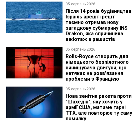
05 серпень 2026
Після 14 років будівництва
Ізраїль врешті решт
таємно отримав нову
загадкову субмарину INS
Drakon, яка спричинила
ажіотаж в рашистів
05 серпень 2026
Rolls-Royce створить для
німецького безпілотного
винищувача двигуни, що
натякає на розв'язання
проблеми з Францією
05 серпень 2026
Нова зенітна ракета проти
"Шахедів", яку хочуть у
армії США, матиме гарні
ТТХ, але повторює ту саму
помилку