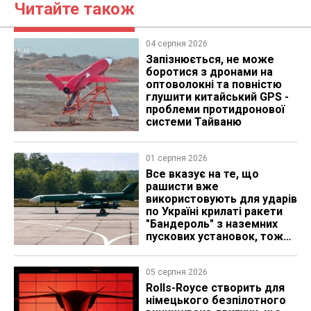
Читайте також
04 серпня 2026
Запізнюється, не може
боротися з дронами на
оптоволокні та повністю
глушити китайський GPS -
проблеми протидронової
системи Тайваню
01 серпня 2026
Все вказує на те, що
рашисти вже
використовують для ударів
по Україні крилаті ракети
"Бандероль" з наземних
пускових установок, тож
які можуть бути
перспективи
05 серпня 2026
Rolls-Royce створить для
німецького безпілотного