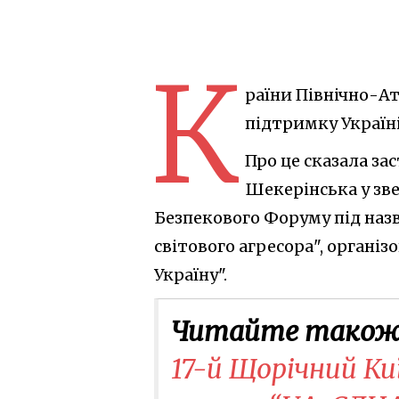
К
раїни Північно-А
підтримку Україні
Про це сказала з
Шекерінська у зве
Безпекового Форуму під наз
світового агресора", органі
Україну".
Читайте також
17-й Щорічний Ки