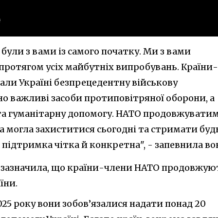
були з вами із самого початку. Ми з вами
и протягом усіх майбутніх випробувань. Країни-
али Україні безпрецедентну військову
о важливі засоби протиповітряної оборони, а
та гуманітарну допомогу. НАТО продовжувати
а могла захиститися сьогодні та стримати буд
підтримка чітка й конкретна", - запевнила во
 зазначила, що країни-члени НАТО продовжую
їни.
025 року вони зобов’язалися надати понад 20