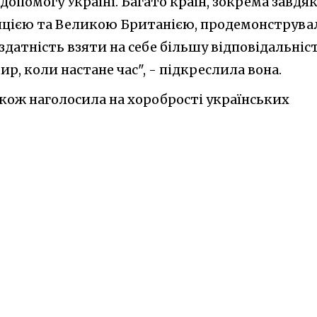
 допомогу Україні. Багато країн, зокрема завдя
цією та Великою Британією, продемонструва
 здатність взяти на себе більшу відповідальніс
р, коли настане час", - підкреслила вона.
кож наголосила на хоробрості українських