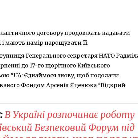
тлантичного договору продовжать надавати
 і мають намір нарощувати її.
аступниця Генерального секретаря НАТО Радміл
рненні до 17-го щорічного Київського
вою "UA: Єднаймося знову, щоб подолати
зованого Фондом Арсенія Яценюка "Відкрий
:
​В Україні розпочинає роботу
ївський Безпековий Форум під