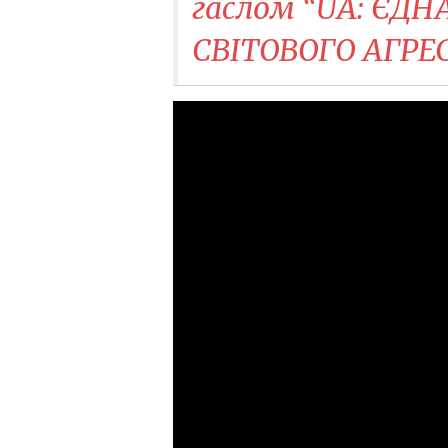
гаслом “UA: ЄД
СВІТОВОГО АГРЕ