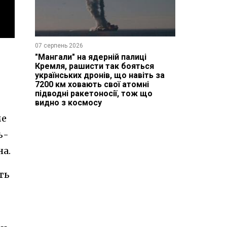
07 серпень 2026
"Мангали" на ядерній палиці
Кремля, рашисти так бояться
українських дронів, що навіть за
7200 км ховають свої атомні
підводні ракетоносії, тож що
видно з космосу
ме
ь-
на.
ть