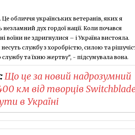
 Це обличчя українських ветеранів, яких я
 незламний дух гордої нації. Коли почався
ні воїни не здригнулися – і Україна вистояла.
и несуть службу з хоробрістю, силою та рішучіс
службу та їхню жертву", - підсумувала вона.
:
Що це за новий надрозумний
400 км від творців Switchblade
ути в Україні