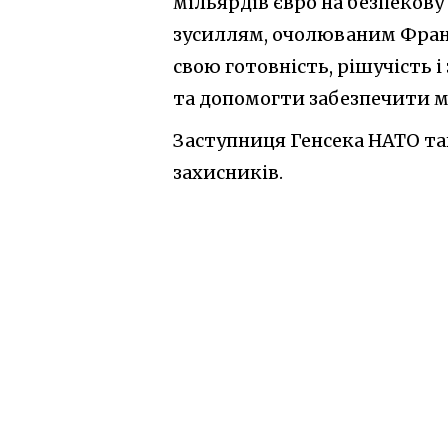
мільярдів євро на безпекову
зусиллям, очолюваним Фран
свою готовність, рішучість і
та допомогти забезпечити ми
Заступниця Генсека НАТО та
захисників.