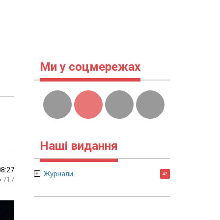
Ми у соцмережах
Наші видання
08:27
Журнали
42
717