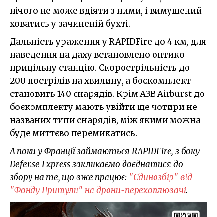
нічого не може вдіяти з ними, і вимушений
ховатись у зачиненій бухті.
Дальність ураження у RAPIDFire до 4 км, для
наведення на даху встановлено оптико-
прицільну станцію. Скорострільність до
200 пострілів на хвилину, а боєкомплект
становить 140 снарядів. Крім A3B Airburst до
боєкомплекту мають увійти ще чотири не
названих типи снарядів, між якими можна
буде миттєво перемикатись.
А поки у Франції займаються RAPIDFire, з боку
Defense Express закликаємо доєднатися до
збору на те, що вже працює:
"Єдинозбір" від
"Фонду Притули" на дрони-перехоплювачі
.