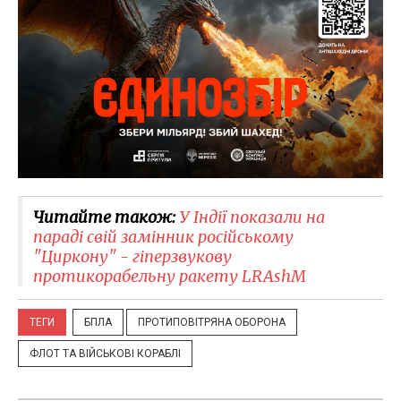
Читайте також:
У Індії показали на
параді свій замінник російському
"Циркону" - гіперзвукову
протикорабельну ракету LRAshM
ТЕГИ
БПЛА
ПРОТИПОВІТРЯНА ОБОРОНА
ФЛОТ ТА ВІЙСЬКОВІ КОРАБЛІ