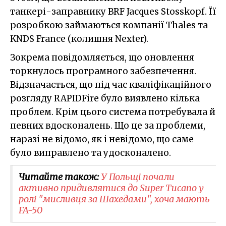
танкері-заправнику BRF Jacques Stosskopf. Її
розробкою займаються компанії Thales та
KNDS France (колишня Nexter).
Зокрема повідомляється, що оновлення
торкнулось програмного забезпечення.
Відзначається, що під час кваліфікаційного
розгляду RAPIDFire було виявлено кілька
проблем. Крім цього система потребувала й
певних вдосконалень. Що це за проблеми,
наразі не відомо, як і невідомо, що саме
було виправлено та удосконалено.
Читайте також:
У Польщі почали
активно придивлятися до Super Tucano у
ролі "мисливця за Шахедами", хоча мають
FA-50