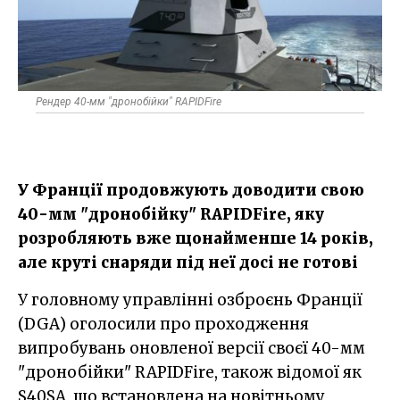
Рендер 40-мм "дронобійки" RAPIDFire
У Франції продовжують доводити свою
40-мм "дронобійку" RAPIDFire, яку
розробляють вже щонайменше 14 років,
але круті снаряди під неї досі не готові
У головному управлінні озброєнь Франції
(DGA) оголосили про проходження
випробувань оновленої версії своєї 40-мм
"дронобійки" RAPIDFire, також відомої як
S40SA, що встановлена на новітньому