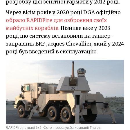
розробку цієї зенітної гармати у 2012 році.
Через вісім років у 2020 році DGA офіційно
обрало RAPIDFire для озброєння своїх
майбутніх кораблів
. Пізніше вже у 2023
році, цю систему встановили на танкер-
заправник BRF Jacques Chevallier, який у 2024
році був введений в експлуатацію.
RAPIDFire на шасі 6x6. Фото: пресслужба компанії Thales