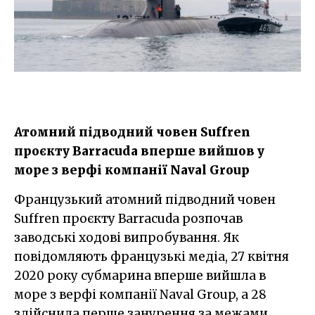
Атомний підводний човен Suffren
проєкту Barracuda вперше вийшов у
море з верфі компанії Naval Group
Французький атомний підводний човен
Suffren проєкту Barracuda розпочав
заводські ходові випробування. Як
повідомляють французькі медіа, 27 квітня
2020 року субмарина вперше вийшла в
море з верфі компанії Naval Group, а 28
здійснила перше занурення за межами