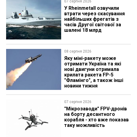
07 серпня 2026
У Rheinmetall озвучили
втрати через скасування
найбільших фрегатів з
часів Другої світової за
шалені 18 млрд
08 серпня 2026
Яку міні-ракету може
отримати Україна та які
нові двигуни отримала
крилата ракета FP-5
"Фламінго", а також інші
новини тижня
07 серпня 2026
"Мікрозаводи" FPV-дронів
на борту десантного
корабля - хто вже показав
таку можливість