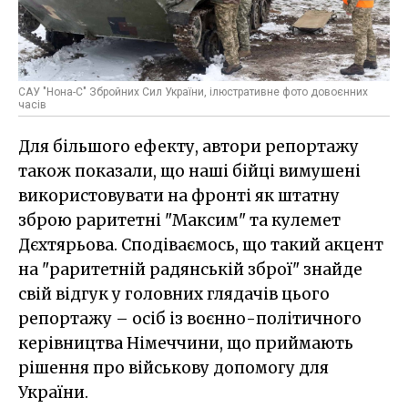
САУ "Нона-С" Збройних Сил України, ілюстративне фото довоєнних
часів
Для більшого ефекту, автори репортажу
також показали, що наші бійці вимушені
використовувати на фронті як штатну
зброю раритетні "Максим" та кулемет
Дєхтярьова. Сподіваємось, що такий акцент
на "раритетній радянській зброї" знайде
свій відгук у головних глядачів цього
репортажу – осіб із воєнно-політичного
керівництва Німеччини, що приймають
рішення про військову допомогу для
України.