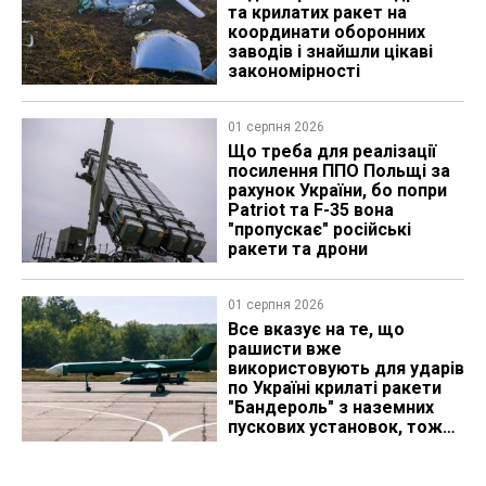
та крилатих ракет на
координати оборонних
заводів і знайшли цікаві
закономірності
01 серпня 2026
Що треба для реалізації
посилення ППО Польщі за
рахунок України, бо попри
Patriot та F-35 вона
"пропускає" російські
ракети та дрони
01 серпня 2026
Все вказує на те, що
рашисти вже
використовують для ударів
по Україні крилаті ракети
"Бандероль" з наземних
пускових установок, тож
які можуть бути
перспективи