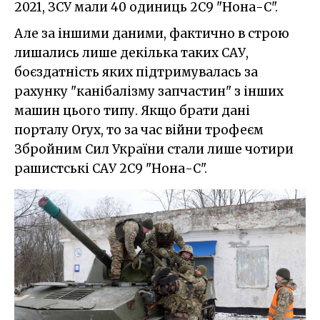
2021, ЗСУ мали 40 одиниць 2С9 "Нона-С".
Але за іншими даними, фактично в строю
лишались лише декілька таких САУ,
боєздатність яких підтримувалась за
рахунку "канібалізму запчастин" з інших
машин цього типу. Якщо брати дані
порталу Oryx, то за час війни трофеєм
Збройним Сил України стали лише чотири
рашистські САУ 2С9 "Нона-С".