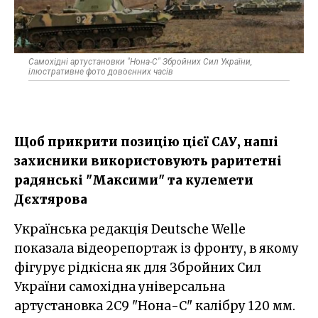
Самохідні артустановки "Нона-С" Збройних Сил України,
ілюстративне фото довоєнних часів
Щоб прикрити позицію цієї САУ, наші
захисники використовують раритетні
радянські "Максими" та кулемети
Дєхтярова
Українська редакція Deutsche Welle
показала відеорепортаж із фронту, в якому
фігурує рідкісна як для Збройних Сил
України самохідна універсальна
артустановка 2С9 "Нона-С" калібру 120 мм.