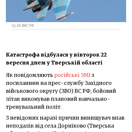
Су-30 ВКС РФ
Катастрофа відбулася у вівторок 22
вересня днем у Тверській області
Як повідомляють
російські ЗМІ
з
посиланням на прес-службу Західного
військового округу (ЗВО) ВС РФ, бойовий
літак виконував плановий навчально-
тренувальний політ.
З невідомих наразі причин винищувач впав
неподалік від села Дорніково (Тверська