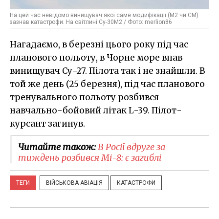
На цей час невідомо винищувач якої саме модифікації (М2 чи СМ)
зазнав катастрофи. На світлині Су-30М2 / Фото: merlion86
Нагадаємо, в березні цього року під час
планового польоту, в Чорне море впав
винищувач Су-27. Пілота так і не знайшли. В
той же день (25 березня), під час планового
тренувального польоту розбився
навчально-бойовий літак L-39. Пілот-
курсант загинув.
Читайте також:
В Росії вдруге за
тиждень розбився Мі-8: є загиблі
ТЕГИ
ВІЙСЬКОВА АВІАЦІЯ
КАТАСТРОФИ