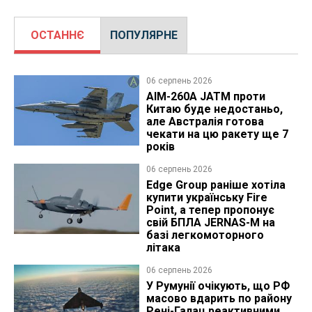
ОСТАННЄ
ПОПУЛЯРНЕ
06 серпень 2026
AIM-260A JATM проти
Китаю буде недостаньо,
але Австралія готова
чекати на цю ракету ще 7
років
06 серпень 2026
Edge Group раніше хотіла
купити українську Fire
Point, а тепер пропонує
свій БПЛА JERNAS-M на
базі легкомоторного
літака
06 серпень 2026
У Румунії очікують, що РФ
масово вдарить по району
Рені-Галац реактивними