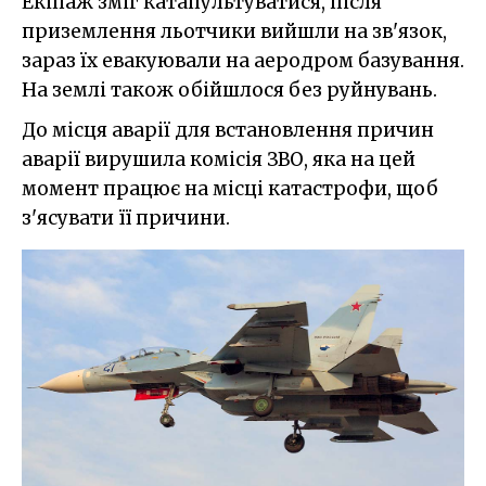
Екіпаж зміг катапультуватися, після
приземлення льотчики вийшли на зв'язок,
зараз їх евакуювали на аеродром базування.
На землі також обійшлося без руйнувань.
До місця аварії для встановлення причин
аварії вирушила комісія ЗВО, яка на цей
момент працює на місці катастрофи, щоб
з'ясувати її причини.