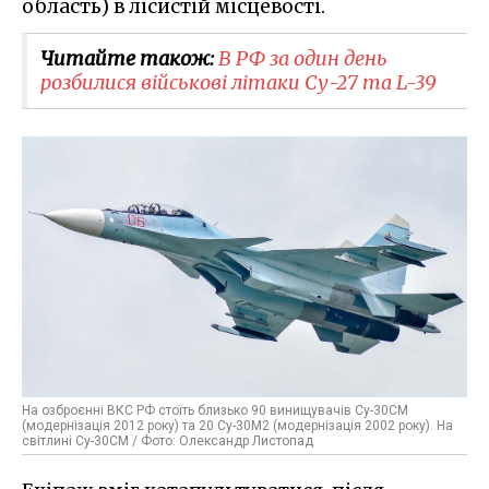
область) в лісистій місцевості.
Читайте також:
В РФ за один день
розбилися військові літаки Су-27 та L-39
На озброєнні ВКС РФ стоїть близько 90 винищувачів Су-30СМ
(модернізація 2012 року) та 20 Су-30М2 (модернізація 2002 року). На
світлині Су-30СМ / Фото: Олександр Листопад