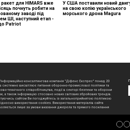
 ракет для HIMARS вже
У США поставили новий двиг
ісяць почнуть робити на
на свою копію українського
ованому заводі під
морського дрона Magura
ем ШІ, наступний етап -
о Patriot
"Інформаційно-консалтингова компанія "Діфенс Експрес" понад 20
в системно висвітлює питання оборонно-промислової політики та
ово-технічного співробітництва, події в секторі безпеки та оборони
ни, а також інформацію стосовно нових світових збройових трендів.
туючись сайтом Ви погоджуйтесь із загальноприйнятою політикою
відносно використання cookies. Використання матеріалів сайта
оляється лише за умови вказання джерела та прямого посилання