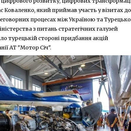
ь цифрового розвитку, цифрових трансформаці
с Коваленко, який приймав участь у візитах до
еговорних процесах між Україною та Турецьк
ністерства з питань стратегічних галузей
ло турецькій стороні придбання акцій
ії АТ "Мотор Січ".