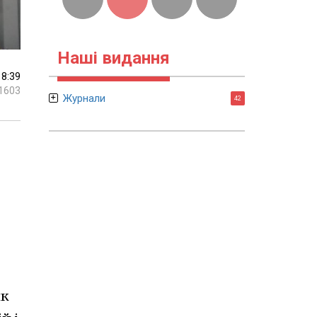
Наші видання
18:39
1603
Журнали
42
ик