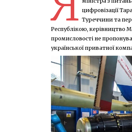
Я
міністра з питан
цифровізації Тара
Туреччини та пер
Республікою, керівництво Мі
промисловості не пропонува
української приватної компан