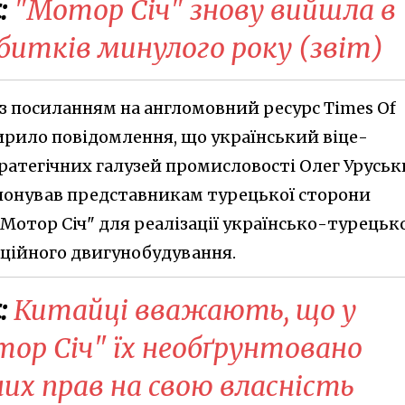
:
"Мотор Січ" знову вийшла в
битків минулого року (звіт)
 з посиланням на англомовний ресурс Times Of
ирило повідомлення, що український віце-
тратегічних галузей промисловості Олег Урусь
опонував представникам турецької сторони
Мотор Січ" для реалізації українсько-турецьк
аційного двигунобудування.
:
Китайці вважають, що у
тор Січ" їх необґрунтовано
их прав на свою власність