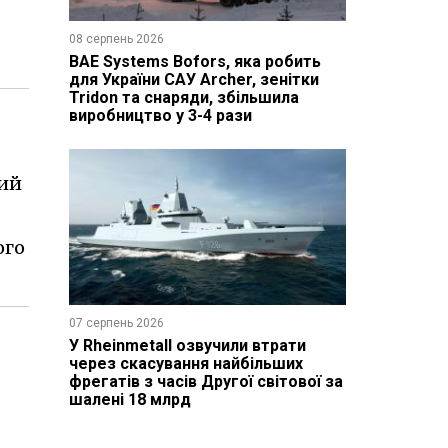
08 серпень 2026
BAE Systems Bofors, яка робить
для України САУ Archer, зенітки
Tridon та снаряди, збільшила
виробництво у 3-4 рази
кий
ого
07 серпень 2026
У Rheinmetall озвучили втрати
через скасування найбільших
фрегатів з часів Другої світової за
шалені 18 млрд