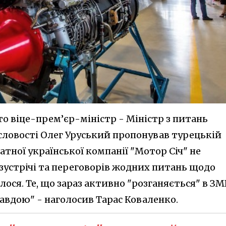
то віце-прем’єр-міністр - Міністр з питань
словості Олег Уруський пропонував турецькій
атної української компанії "Мотор Січ" не
с зустрічі та переговорів жодних питань щодо
лося. Те, що зараз активно "розганяється" в ЗМІ
равдою" - наголосив Тарас Коваленко.