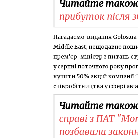
Читайте також
прибуток після з
Нагадаємо: видання Golos.ua
Middle East, нещодавно пош
прем'єр-міністр з питань с
у серпні поточного року пр
купити 50% акцій компанії "
співробітництва у сфері аві
Читайте також
справі з ПАТ "Мо
позбавили законн