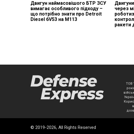
​Двигун наймасовішого БТР ЗСУ
Двигуни
вимагає особливого підходу –
через м
що потрібно знати про Detroit
роботиз
Diesel 6V53 на M113
контрол
ракети д
ТОВ 
рокі
військ
Украї
Корис
дозв
© 2019-2026, All Rights Reserved