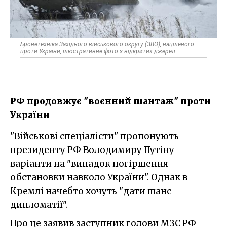
Бронетехніка Західного військового округу (ЗВО), націленого
проти України, ілюстративне фото з відкритих джерел
РФ продовжує "воєнний шантаж" проти
України
"Військові спеціалісти" пропонують
президенту РФ Володимиру Путіну
варіанти на "випадок погіршення
обстановки навколо України". Однак в
Кремлі начебто хочуть "дати шанс
дипломатії".
Про це заявив заступник голови МЗС РФ