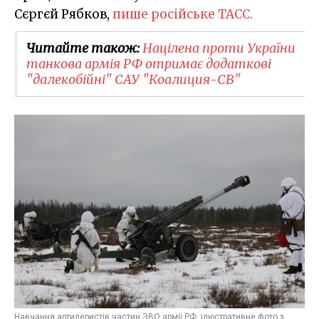
Сєргєй Рябков,
пише російське ТАСС.
Читайте також:
Націлена проти України
танкова армія РФ отримає додаткові
"далекобійні" САУ "Коалиция-СВ"
Навчання артилеристів частин ЗВО армії РФ, ілюстративне фото з