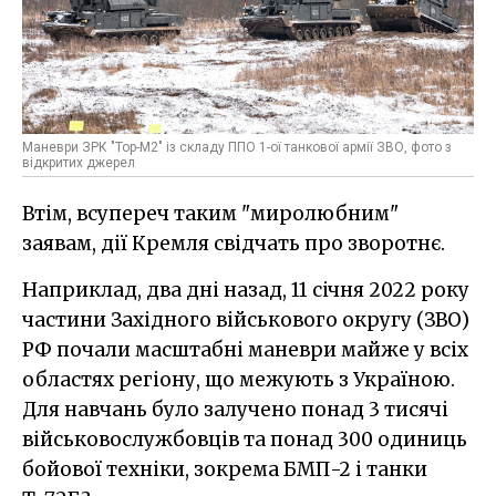
Маневри ЗРК "Тор-М2" із складу ППО 1-ої танкової армії ЗВО, фото з
відкритих джерел
Втім, всупереч таким "миролюбним"
заявам, дії Кремля свідчать про зворотнє.
Наприклад, два дні назад, 11 січня 2022 року
частини Західного військового округу (ЗВО)
РФ почали масштабні маневри майже у всіх
областях регіону, що межують з Україною.
Для навчань було залучено понад 3 тисячі
військовослужбовців та понад 300 одиниць
бойової техніки, зокрема БМП-2 і танки