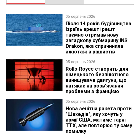
05 серпень 2026
Після 14 років будівництва
Ізраїль врешті решт
таємно отримав нову
загадкову субмарину INS
Drakon, яка спричинила
ажіотаж в рашистів
05 серпень 2026
Rolls-Royce створить для
німецького безпілотного
винищувача двигуни, що
натякає на розв'язання
проблеми з Францією
05 серпень 2026
Нова зенітна ракета проти
"Шахедів", яку хочуть у
армії США, матиме гарні
ТТХ, але повторює ту саму
помилку