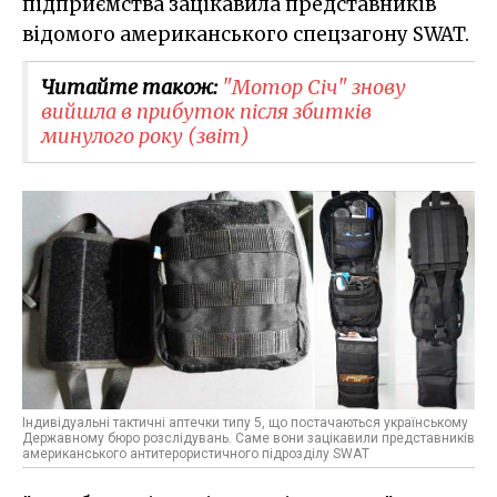
підприємства зацікавила представників
відомого американського спецзагону SWAT.
Читайте також:
"Мотор Січ" знову
вийшла в прибуток після збитків
минулого року (звіт)
Індивідуальні тактичні аптечки типу 5, що постачаються українському
Державному бюро розслідувань. Саме вони зацікавили представників
американського антитерористичного підрозділу SWAТ