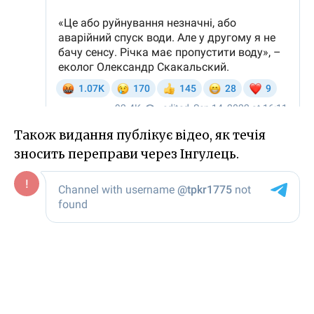
Також видання публікує відео, як течія
зносить переправи через Інгулець.