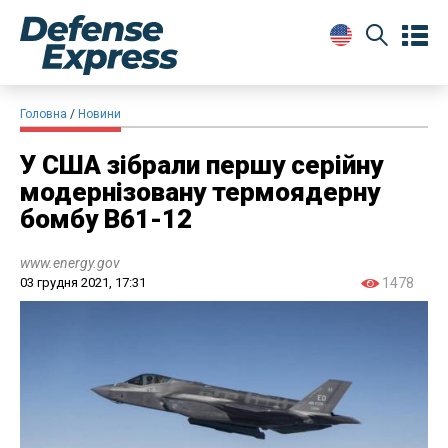
Головна
Новини
У США зібрали першу серійну
модернізовану термоядерну
бомбу B61-12
www.energy.gov
03 грудня 2021, 17:31
1478