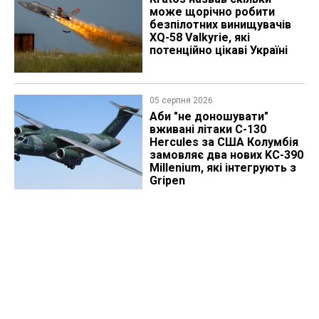
може щорічно робити
безпілотних винищувачів
XQ-58 Valkyrie, які
потенційно цікаві Україні
05 серпня 2026
Аби "не доношувати"
вживані літаки C-130
Hercules за США Колумбія
замовляє два нових KC-390
Millenium, які інтегрують з
Gripen