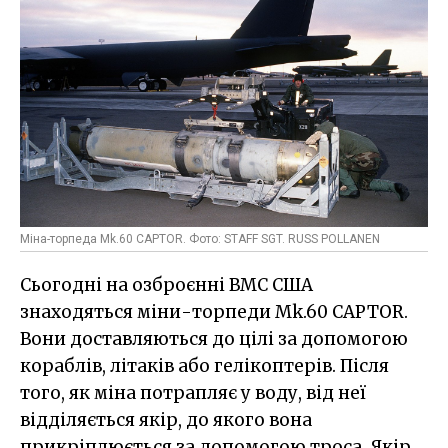
Міна-торпеда Mk.60 CAPTOR. Фото: STAFF SGT. RUSS POLLANEN
Сьогодні на озброєнні ВМС США
знаходяться міни-торпеди Mk.60 CAPTOR.
Вони доставляються до цілі за допомогою
кораблів, літаків або гелікоптерів. Після
того, як міна потрапляє у воду, від неї
відділяється якір, до якого вона
прикріплюється за допомогою троса. Якір