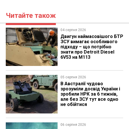
Читайте також
04 серпня 2026
​Двигун наймасовішого БТР
ЗСУ вимагає особливого
підходу – що потрібно
знати про Detroit Diesel
6V53 на M113
05 серпня 2026
В Австралії чудово
зрозуміли досвід України і
зробили НРК за 6 тижнів,
але без ЗСУ тут все одно
не обійтися
06 серпня 2026