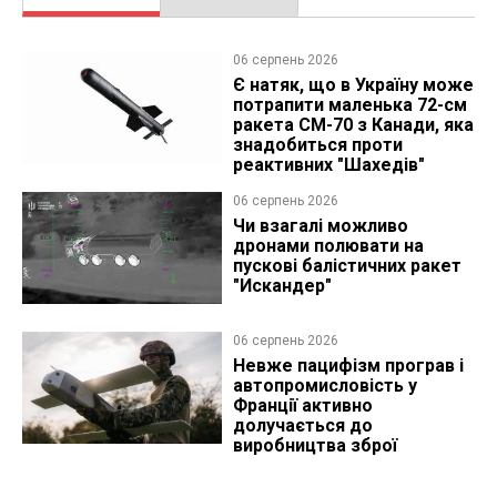
06 серпень 2026
Є натяк, що в Україну може
потрапити маленька 72-см
ракета CM-70 з Канади, яка
знадобиться проти
реактивних "Шахедів"
06 серпень 2026
Чи взагалі можливо
дронами полювати на
пускові балістичних ракет
"Искандер"
06 серпень 2026
Невже пацифізм програв і
автопромисловість у
Франції активно
долучається до
виробництва зброї