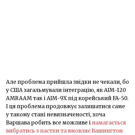
Але проблема прийшла звідки не чекали, бо
у США загальмували інтеграцію, як AIM-120
AMRAAM так і AIM-9X під корейський FA-50.
І ця проблема продовжує залишатися саме
у такому стані невизначеності, хоча
Варшава робить все можливе і
намагається
вибратись з пастки та вмовляє Вашингтон.