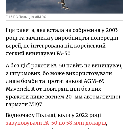
F-16 ПС Польщі із AIM-9X
І ця ракета, яка встала на озброєння у 2003
році та замінила у виробництві попередні
версії, не інтегрована під корейський
легкий винищувач FA-50.
А без цієї ракети FA-50 навіть не винищувач,
а штурмовик, бо може використовувати
лише бомби та протитанкові AGM-65
Maverick. А от повітряні цілі без них
уражати лише вогнем 20-мм автоматичної
гармати M197.
Водночас у Польщі, коли у 2022 році
закуповували FA-50 по 58 млн доларів
,