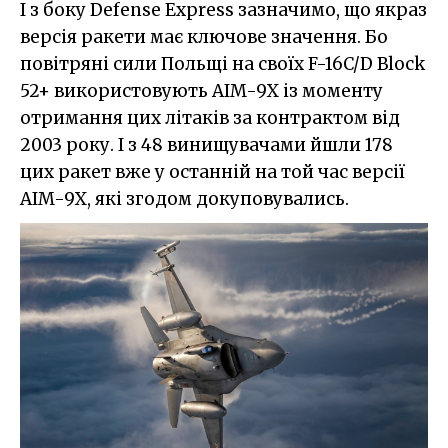
І з боку Defense Express зазначимо, що якраз
версія ракети має ключове значення. Бо
повітряні сили Польщі на своїх F-16C/D Block
52+ використовують AIM-9X із моменту
отримання цих літаків за контрактом від
2003 року. І з 48 винищувачами йшли 178
цих ракет вже у останній на той час версії
AIM-9X, які згодом докуповувались.