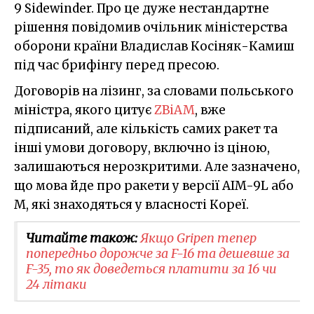
9 Sidewinder. Про це дуже нестандартне
рішення повідомив очільник міністерства
оборони країни Владислав Косіняк-Камиш
під час брифінгу перед пресою.
Договорів на лізинг, за словами польського
міністра, якого цитує
ZBiAM
, вже
підписаний, але кількість самих ракет та
інші умови договору, включно із ціною,
залишаються нерозкритими. Але зазначено,
що мова йде про ракети у версії AIM-9L або
M, які знаходяться у власності Кореї.
Читайте також:
Якщо Gripen тепер
попередньо дорожче за F-16 та дешевше за
F-35, то як доведеться платити за 16 чи
24 літаки