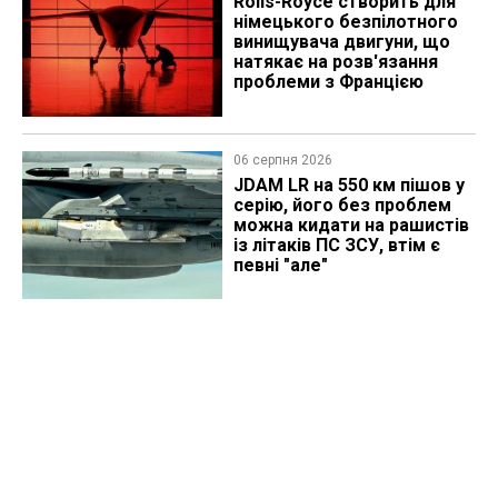
Rolls-Royce створить для
німецького безпілотного
винищувача двигуни, що
натякає на розв'язання
проблеми з Францією
06 серпня 2026
JDAM LR на 550 км пішов у
серію, його без проблем
можна кидати на рашистів
із літаків ПС ЗСУ, втім є
певні "але"