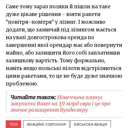
Саме тому зараз поляки й пішли на таке
дуже цікаве рішення - взяти ракети
"повітря-повітря" у лізинг. І можливо
додати, що зазвичай під лізингом мається
на увазі довгострокова оренда по
завершенні якої орендар має або повернути
майно, або залишити його собі заплативши
залишкову вартість. Тому формально,
навіть якщо польські пілоти відстріляються
цими ракетами, то це не буде дуже значною
проблемою.
Читайте також:
Німеччина планує
закупити Boxer на 3,9 млрд євро і це про
значне розширення Бундесверу
ТЕГИ
АВІАЦІЙНЕ ОЗБРОЄННЯ
ВІЙСЬКОВА АВІАЦІЯ