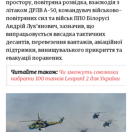
простору, повітряна розвідка, взаємодія з
літаком ДРЛВ А-50, командувач військово-
повітряних сил та військ ППО Білорусі
Андрій Лук'янович, зазначив, що
випрацьовується висадка тактичних
десантів, перевезення вантажів, авіаційної
підтримки, винищувального прикриття та
евакуації поранених.
Читайте також:
Чи зможуть союзники
набрати 100 танків Leopard 2 для України