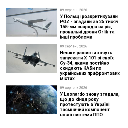
09 серпень 2026
У Польщі розкритикували
PGZ - згадали за 25 тисяч
155-мм снарядів на рік,
провальні дрони Orlik та
інші проблеми
09 серпень 2026
Невже рашисти хочуть
запускати Х-101 зі своїх
Су-34, якими постійно
скидають КАБи по
українських прифронтових
містах
09 серпень 2026
У Leonardo знову згадали,
що до кінця року
протестують в Україні
таємничий компонент
нової системи ППО