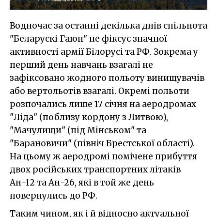
Водночас за останні декілька днів спільнота
"Беларускі Гаюн" не фіксує значної
активності армії Білорусі та РФ. Зокрема у
перший день навчань взагалі не
зафіксовано жодного польоту винищувачів
або вертольотів взагалі. Окремі польоти
розпочались лише 17 січня на аеродромах
"Ліда" (поблизу кордону з Литвою),
"Мачулищи" (під Мінськом" та
"Барановичи" (північ Брестської області).
На цьому ж аеродромі помічене прибуття
двох російських транспортних літаків
Ан-12 та Ан-26, які в той же день
повернулись до РФ.
Таким чином, як і й відносно актуальної