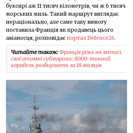
буксирі аж 11 тисяч кілометрів, чи ж 6 тисяч
морських миль. Такий маршрут виглядає
нераціонально, але саме таку вимогу
поставила Франція як продавець цього
авіаносця, розповідає
портал Defence24.
Читайте також:
Франція ріже на метал
свої атомні субмарини: 8000-тонний
корабель розбирають за 18 місяців