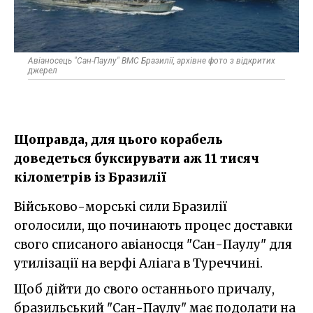
Авіаносець "Сан-Паулу" ВМС Бразилії, архівне фото з відкритих
джерел
Щоправда, для цього корабель
доведеться буксирувати аж 11 тисяч
кілометрів із Бразилії
Військово-морські сили Бразилії
оголосили, що починають процес доставки
свого списаного авіаносця "Сан-Паулу" для
утилізації на верфі Аліага в Туреччині.
Щоб дійти до свого останнього причалу,
бразильський "Сан-Паулу" має подолати на