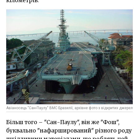
кілометрів.
Авіаносець "Сан-Паулу" ВМС Бразилії, архівне фото з відкритих джерел
Більш того – "Сан-Паулу", він же "Фош",
буквально "нафарширований" різного роду
шкідливими матеріалами, що роблять цей