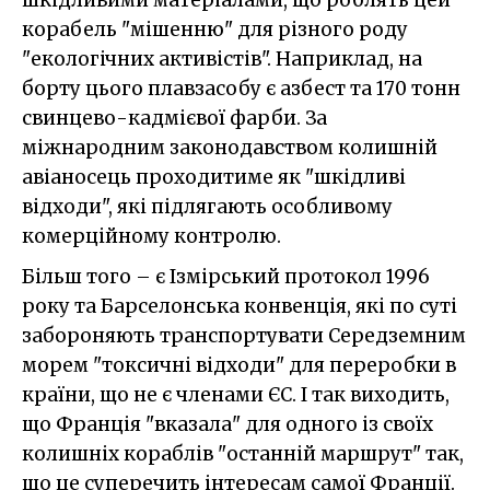
корабель "мішенню" для різного роду
"екологічних активістів". Наприклад, на
борту цього плавзасобу є азбест та 170 тонн
свинцево-кадмієвої фарби. За
міжнародним законодавством колишній
авіаносець проходитиме як "шкідливі
відходи", які підлягають особливому
комерційному контролю.
Більш того – є Ізмірський протокол 1996
року та Барселонська конвенція, які по суті
забороняють транспортувати Середземним
морем "токсичні відходи" для переробки в
країни, що не є членами ЄС. І так виходить,
що Франція "вказала" для одного із своїх
колишніх кораблів "останній маршрут" так,
що це суперечить інтересам самої Франції.