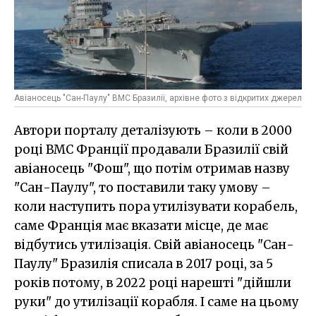
Авіаносець "Сан-Паулу" ВМС Бразилії, архівне фото з відкритих джерел
Автори порталу деталізують – коли в 2000
році ВМС Франції продавали Бразилії свій
авіаносець "Фош", що потім отримав назву
"Сан-Паулу", то поставили таку умову –
коли наступить пора утилізувати корабель,
саме Франція має вказати місце, де має
відбутись утилізація. Свій авіаносець "Сан-
Паулу" Бразилія списала в 2017 році, за 5
років потому, в 2022 році нарешті "дійшли
руки" до утилізації корабля. І саме на цьому