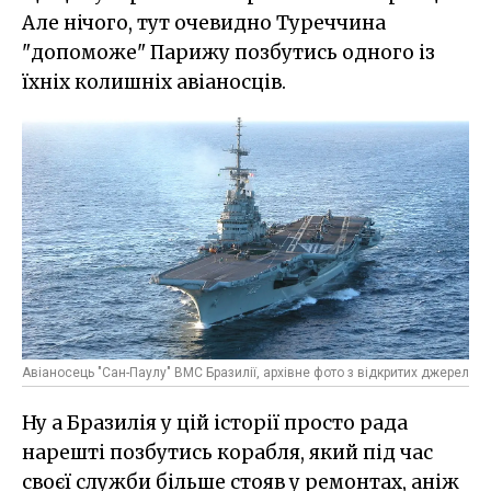
Але нічого, тут очевидно Туреччина
"допоможе" Парижу позбутись одного із
їхніх колишніх авіаносців.
Авіаносець "Сан-Паулу" ВМС Бразилії, архівне фото з відкритих джерел
Ну а Бразилія у цій історії просто рада
нарешті позбутись корабля, який під час
своєї служби більше стояв у ремонтах, аніж