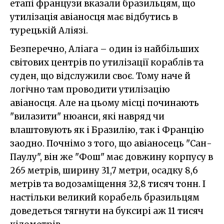
етапі французи вказали бразильцям, що
утилізація авіаносця має відбутись в
турецькій Аліязі.
Безперечно, Аліага – один із найбільших
світових центрів по утилізації кораблів та
суден, що відслужили своє. Тому наче й
логічно там проводити утилізацію
авіаносця. Але на цьому місці починають
"вилазити" нюанси, які навряд чи
влаштовують як і Бразилію, так і Францію
заодно. Почнімо з того, що авіаносець "Сан-
Паулу", він же "Фош" має довжину корпусу в
265 метрів, ширину 31,7 метри, осадку 8,6
метрів та водозаміщення 32,8 тисяч тонн. І
настільки великий корабель бразильцям
доведеться тягнути на буксирі аж 11 тисяч