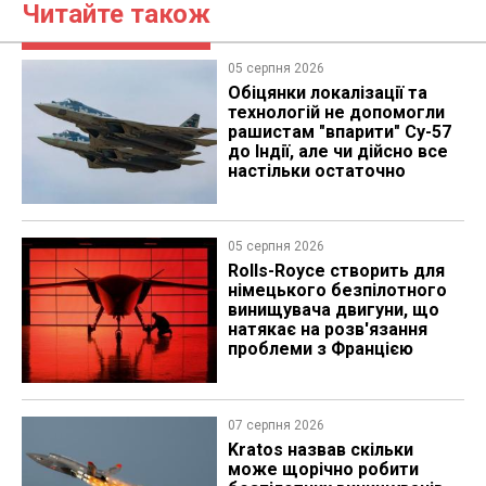
Читайте також
05 серпня 2026
Обіцянки локалізації та
технологій не допомогли
рашистам "впарити" Су-57
до Індії, але чи дійсно все
настільки остаточно
05 серпня 2026
Rolls-Royce створить для
німецького безпілотного
винищувача двигуни, що
натякає на розв'язання
проблеми з Францією
07 серпня 2026
Kratos назвав скільки
може щорічно робити