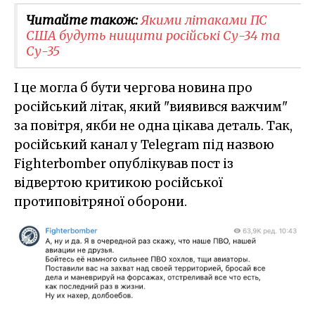
Читайте також:
Якими літаками ПС
США будуть нищити російські Су-34 та
Су-35
І це могла б бути чергова новина про
російський літак, який "виявився важчим"
за повітря, якби не одна цікава деталь. Так,
російський канал у Telegram під назвою
Fighterbomber опублікував пост із
відвертою критикою російської
протиповітряної оборони.