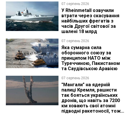
07 серпень 2026
У Rheinmetall озвучили
втрати через скасування
найбільших фрегатів з
часів Другої світової за
шалені 18 млрд
07 серпень 2026
Яка сумарна сила
оборонного союзу за
принципом НАТО між
Туреччиною, Пакистаном
та Саудівською Аравією
07 серпень 2026
"Мангали" на ядерній
палиці Кремля, рашисти
так бояться українських
дронів, що навіть за 7200
км ховають свої атомні
підводні ракетоносії, тож
що видно з космосу