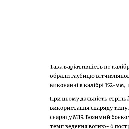
Така варіативність по каліб
обрали гаубицю вітчизняног
виконанні в калібрі 152-мм, т
При цьому дальність стрільб
використання снаряду типу 
снаряду М19. Возимий боєком
темп ведення вогню- 6 постр