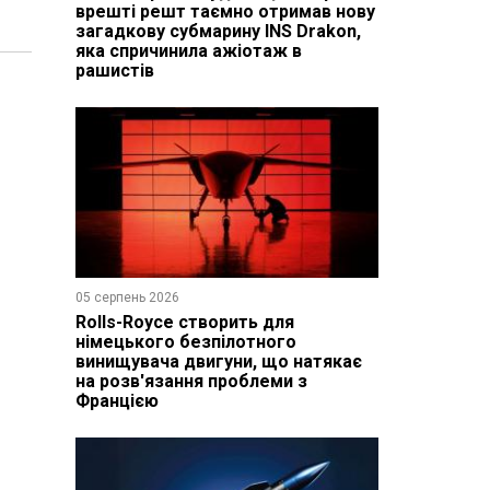
врешті решт таємно отримав нову
загадкову субмарину INS Drakon,
яка спричинила ажіотаж в
рашистів
05 серпень 2026
Rolls-Royce створить для
німецького безпілотного
винищувача двигуни, що натякає
на розв'язання проблеми з
Францією