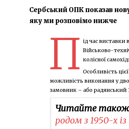
Сербський ОПК показав нову
яку ми розповімо нижче
П
ід час виставки 
Військово-техні
колісної самохі
Особливість цієї
можливість виконання у двох
замовник – або радянський 1
Читайте також
родом з 1950-х із