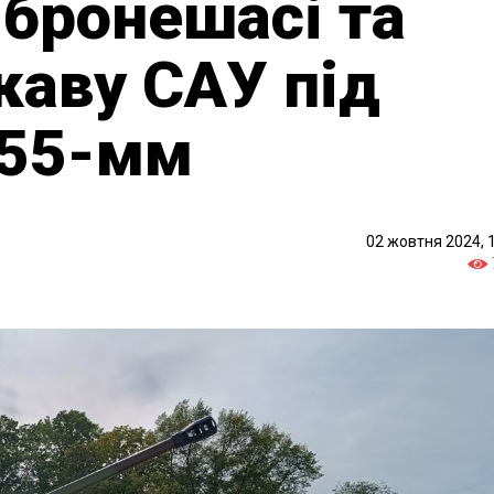
 бронешасі та
каву САУ під
155-мм
02 жовтня 2024, 