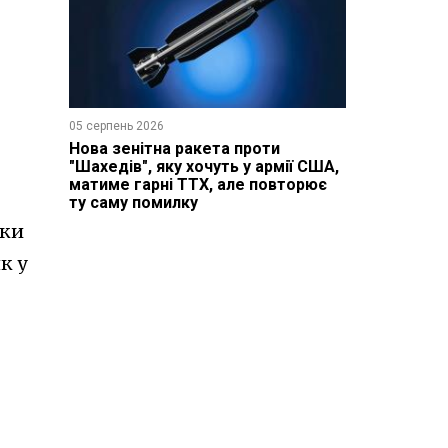
05 серпень 2026
Нова зенітна ракета проти
"Шахедів", яку хочуть у армії США,
матиме гарні ТТХ, але повторює
ту саму помилку
ики
к у