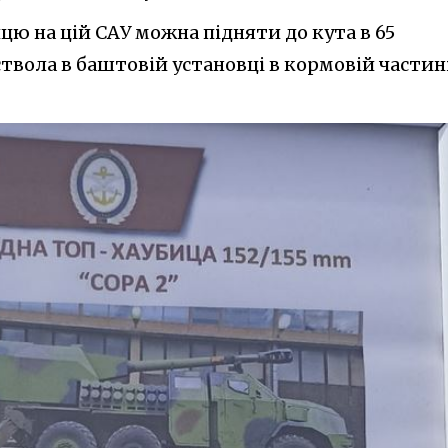
цю на цій САУ можна підняти до кута в 65
 ствола в баштовій установці в кормовій частин