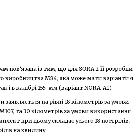
рам пов’язана із тим, що для SORA 2 її розробн
о виробництва M84, яка може мати варіанти я
ак і в калібрі 155-мм (варіант NORA-A1).
и заявляється на рівні 18 кілометрів за умови
М107, та 30 кілометрів за умови використання
плект при цьому складає усього 18 пострілів,
ілів на хвилину.