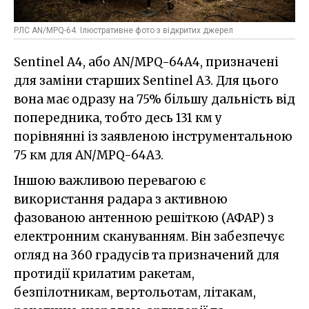
РЛС AN/MPQ-64. Ілюстративне фото з відкритих джерел
Sentinel A4, або AN/MPQ-64A4, призначені
для заміни старших Sentinel A3. Для цього
вона має одразу на 75% більшу дальність від
попередника, тобто десь 131 км у
порівнянні із заявленою інструментальною
75 км для AN/MPQ-64A3.
Іншою важливою перевагою є
використання радара з активною
фазованою антенною решіткою (АФАР) з
електронним скануванням. Він забезпечує
огляд на 360 градусів та призначений для
протидії крилатим ракетам,
безпілотникам, вертольотам, літакам,