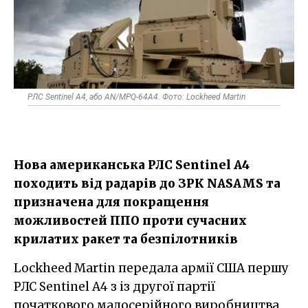
РЛС Sentinel A4, або AN/MPQ-64A4. Фото: Lockheed Martin
Нова американська РЛС Sentinel A4
походить від радарів до ЗРК NASAMS та
призначена для покращення
можливостей ППО проти сучасних
крилатих ракет та безпілотників
Lockheed Martin передала армії США першу
РЛС Sentinel A4 з із другої партії
початкового малосерійного виробництва