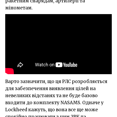
ракетним снарядам, артилерії та
мінометам.
Варто зазначити, що ця РЛС розробляється
для забезпечення виявлення цілей на
невеликих відстанях та не буде базово
входити до комплекту NASAMS. Одначе у
Lockheed кажуть, що вона все ще може
спокійно працювати з цим ЗРК та