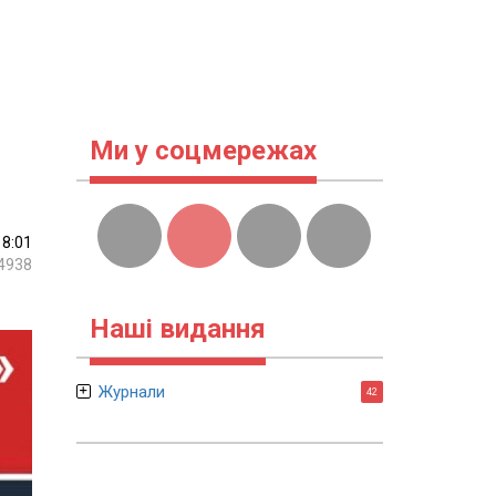
Ми у соцмережах
18:01
4938
Наші видання
Журнали
42