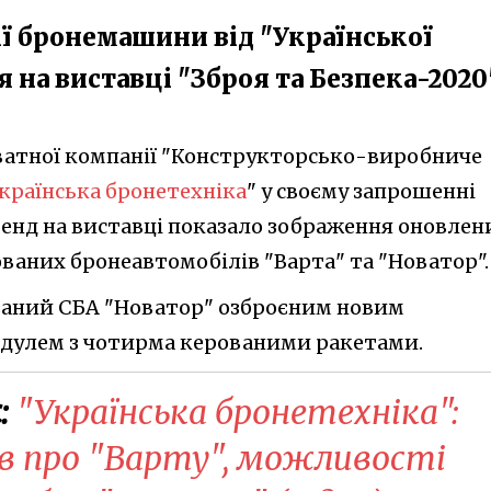
ії бронемашини від "Української
 на виставці "Зброя та Безпека-2020
ватної компанії "Конструкторсько-виробниче
країнська бронетехніка
" у своєму запрошенні
стенд на виставці показало зображення оновлен
ованих бронеавтомобілів "Варта" та "Новатор".
казаний СБА "Новатор" озброєним новим
дулем з чотирма керованими ракетами.
:
​"Українська бронетехніка":
ів про "Варту", можливості