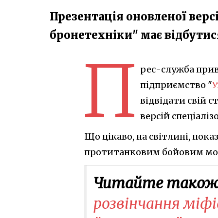
Презентація оновленої верс
бронетехніки" має відбутися
П
рес-служба при
підприємство "
У
відвідати свій 
версій спеціаліз
Що цікаво, на світлині, по
протитанковим бойовим мо
Читайте також
розвінчання міф