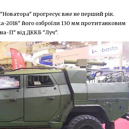
"Новатора" прогресує вже не перший рік.
ка-2018" його озброїли 130 мм протитанковим
а-П" від ДККБ "Луч".