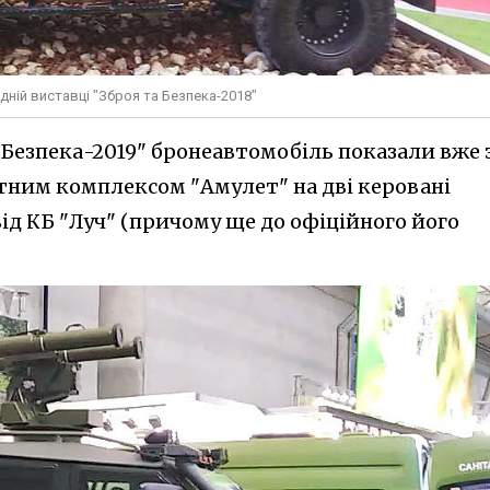
дній виставці "Зброя та Безпека-2018"
 Безпека-2019" бронеавтомобіль показали вже 
ним комплексом "Амулет" на дві керовані
ід КБ "Луч" (причому ще до офіційного його