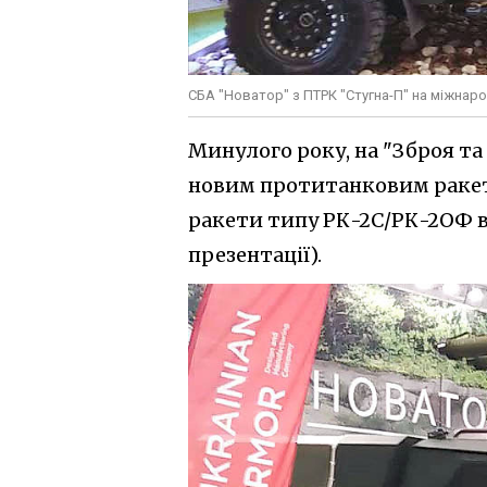
СБА "Новатор" з ПТРК "Стугна-П" на міжнаро
Минулого року, на "Зброя та
новим протитанковим ракет
ракети типу РК-2С/РК-2ОФ в
презентації).