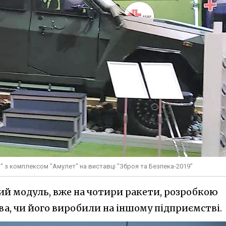
 з комплексом "Амулет" на виставці "Зброя та Безпека-2019"
овий модуль, вже на чотири ракети, розробкою
а, чи його виробили на іншому підприємстві.