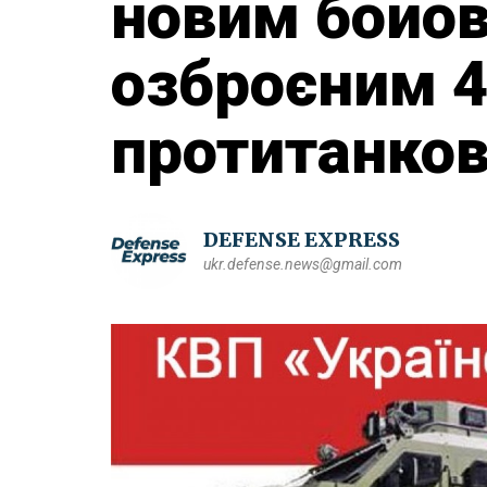
новим бойо
озброєним 
протитанко
DEFENSE EXPRESS
ukr.defense.news@gmail.com