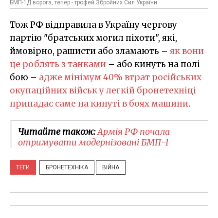
БМП-1Д ворога, тепер - трофей Збройних Сил України
Тож РФ відправила в Україну чергову
партію "братських могил піхоти", які,
ймовірно, рашисти або зламають –
як вони
це роблять з танками
– або кинуть на полі
бою –
адже мінімум 40% втрат російських
окупаційних військ у легкій бронетехніці
припадає саме на кинуті в боях машини
.
Читайте також:
Армія РФ почала
отримувати модернізовані БМП-1
ТЕГИ
БРОНЕТЕХНІКА
ВІЙНА