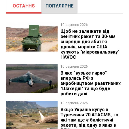
ОСТАННЄ
ПОПУЛЯРНЕ
10 серпень 2026
Щоб не залежати від
зенітних ракет та 30-мм
снарядів для збиття
дронів, морпіхи США
купують "мікрохвильовку"
HAVOC
10 серпень 2026
В яке "вузьке гирло"
вперлась РФ з
виробництвом реактивних
"Шахедів" та що буде
робити далі
10 серпень 2026
Якщо Україна купує в
Туреччини 70 ATACMS, то
які там ще є балістичні
ракети, під одну з яких в