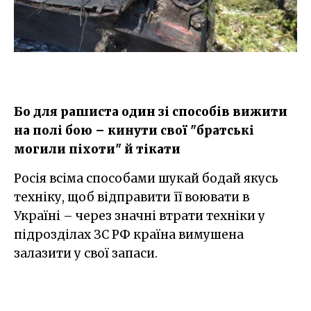
Бо для рашиста один зі способів вижити
на полі бою – кинути свої "братські
могили піхоти" й тікати
Росія всіма способами шукай бодай якусь
техніку, щоб відправити її воювати в
Україні – через значні втрати техніки у
підрозділах ЗС РФ країна вимушена
залазити у свої запаси.