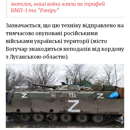
мотлох, наші воїни взяли як трофей
БМП-1 та "Рапіру"
Зазначається, що цю техніку відправлено на
тимчасово окуповані російськими
військами українські території (місто
Богучар знаходиться неподалік від кордону
з Луганською областю).