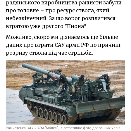
радянського виробництва рашисти забули
про головне – про ресурс ствола, який
небезкінечний. За що ворог розплатився
втратою уже другого "Пиона".
Можливо, скоро ми дізнаємось ще більше
даних про втрати САУ армії РФ по причині
розриву ствола під час стрільби.
Рашистська САУ 2С7М "Малка", ілюстративне фото довоєнних часів