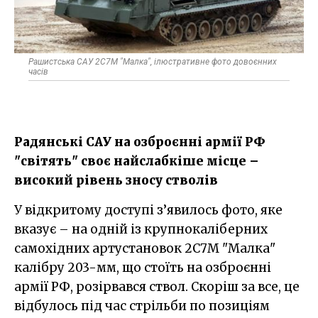
Рашистська САУ 2С7М "Малка", ілюстративне фото довоєнних
часів
Радянські САУ на озброєнні армії РФ
"світять" своє найслабкіше місце –
високий рівень зносу стволів
У відкритому доступі з’явилось фото, яке
вказує – на одній із крупнокаліберних
самохідних артустановок 2С7М "Малка"
калібру 203-мм, що стоїть на озброєнні
армії РФ, розірвався ствол. Скоріш за все, це
відбулось під час стрільби по позиціям