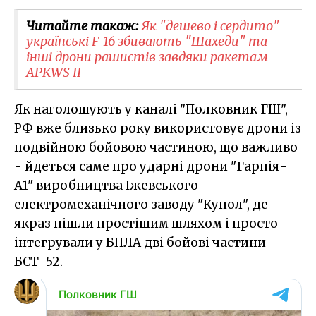
Читайте також:
Як "дешево і сердито"
українські F-16 збивають "Шахеди" та
інші дрони рашистів завдяки ракетам
APKWS ​II
Як наголошують у каналі "Полковник ГШ",
РФ вже близько року використовує дрони із
подвійною бойовою частиною, що важливо
- йдеться саме про ударні дрони "Гарпія-
А1" виробництва Іжевського
електромеханічного заводу "Купол", де
якраз пішли простішим шляхом і просто
інтегрували у БПЛА дві бойові частини
БСТ-52.