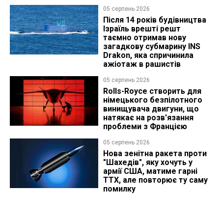
05 серпень 2026
Після 14 років будівництва
Ізраїль врешті решт
таємно отримав нову
загадкову субмарину INS
Drakon, яка спричинила
ажіотаж в рашистів
05 серпень 2026
Rolls-Royce створить для
німецького безпілотного
винищувача двигуни, що
натякає на розв'язання
проблеми з Францією
05 серпень 2026
Нова зенітна ракета проти
"Шахедів", яку хочуть у
армії США, матиме гарні
ТТХ, але повторює ту саму
помилку