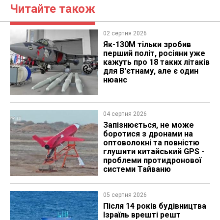
Читайте також
02 серпня 2026
Як-130М тільки зробив
перший політ, росіяни уже
кажуть про 18 таких літаків
для В'єтнаму, але є один
нюанс
04 серпня 2026
Запізнюється, не може
боротися з дронами на
оптоволокні та повністю
глушити китайський GPS -
проблеми протидронової
системи Тайваню
05 серпня 2026
Після 14 років будівництва
Ізраїль врешті решт