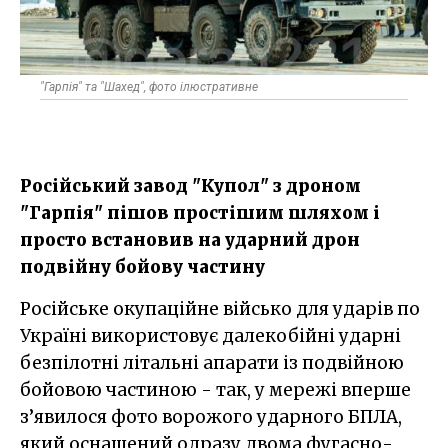
"Гарпія" та "Шахед", фото ілюстративне
Російський завод "Купол" з дроном
"Гарпія" пішов простішим шляхом і
просто встановив на ударний дрон
подвійну бойову частину
Російське окупаційне військо для ударів по
Україні використовує далекобійні ударні
безпілотні літальні апарати із подвійною
бойовою частиною - так, у мережі вперше
з’явилося фото ворожого ударного БПЛА,
який оснащений одразу двома фугасно-