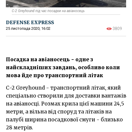
C-2 Greyhound під час посадки на авіаносець
DEFENSE EXPRESS
25 листопада 2020, 16:02
3809
Посадка на авіаносець - одне з
найскладніших завдань, особливо коли
мова йде про транспортний літак
C-2 Greyhound - транспортний літак, який
спеціально створили для доставки вантажів
на авіаносці. Розмах крила цієї машини 24,5
метри, а вільна від споруд та літаків на
палубі ширина посадкової смуги - близько
28 метрів.