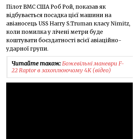
Пілот ВМС США Роб Рой, показав як
відбувається посадка цієї машини на
авіаносець USS Harry S.Truman класу Nimitz,
коли помилка у лічені метри буде
коштувати боєздатності всієї авіаційно-
ударної групи.
Читайте також:
Божевільні маневри F-
22 Raptor в захоплюючому 4K (відео)