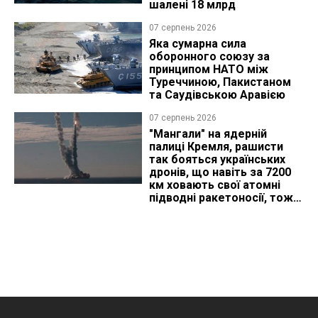
шалені 18 млрд
07 серпень 2026
Яка сумарна сила
оборонного союзу за
принципом НАТО між
Туреччиною, Пакистаном
та Саудівською Аравією
07 серпень 2026
"Мангали" на ядерній
палиці Кремля, рашисти
так бояться українських
дронів, що навіть за 7200
км ховають свої атомні
підводні ракетоносії, тож
що видно з космосу