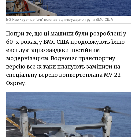
E-2 Hawkeye - це "очі" всієї авіаційно-ударної групи ВМС США
Попри те, що ці машини були розроблені у
60-х роках, у ВМС США продовжують їхню
експлуатацію завдяки постійним
модернізаціям. Водночас транспортну
версію все ж таки планують замінити на
спеціальну версію конвертоплана MV-22
Osprey.