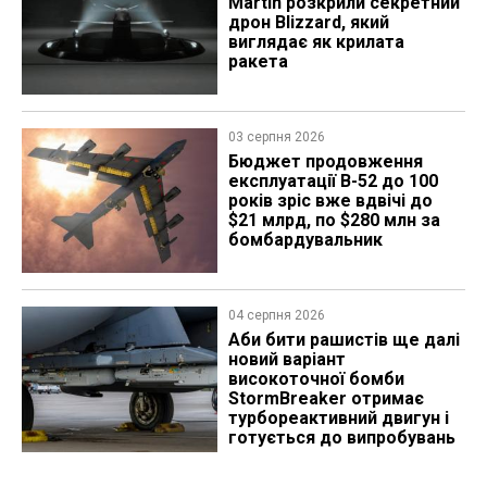
Martin розкрили секретний
дрон Blizzard, який
виглядає як крилата
ракета
03 серпня 2026
Бюджет продовження
експлуатації B-52 до 100
років зріс вже вдвічі до
$21 млрд, по $280 млн за
бомбардувальник
04 серпня 2026
Аби бити рашистів ще далі
новий варіант
високоточної бомби
StormBreaker отримає
турбореактивний двигун і
готується до випробувань