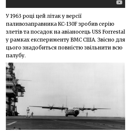
У 1963 році цей літак у версії
паливозаправника KC-130F зробив серію
злетів та посадок на авіаносець USS Forrestal
у рамках експерименту ВМС США. Звісно для
цього знадобиться повністю звільнити всю
палубу.