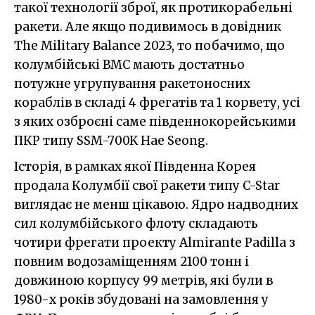
такої технології зброї, як протикорабельні
ракети. Але якщо подивимось в довідник
The Military Balance 2023, то побачимо, що
колумбійські ВМС мають достатньо
потужне угрупування ракетоносних
кораблів в складі 4 фрегатів та 1 корвету, усі
з яких озброєні саме південнокорейськими
ПКР типу SSM-700K Hae Seong.
Історія, в рамках якої Південна Корея
продала Колумбії свої ракети типу C-Star
виглядає не менш цікавою. Ядро надводних
сил колумбійського флоту складають
чотири фрегати проекту Almirante Padilla з
повним водозаміщенням 2100 тонн і
довжиною корпусу 99 метрів, які були в
1980-х років збудовані на замовлення у