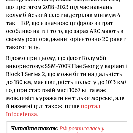
що протягом 2018-2023 під час навчань
колумбійський флот відстріляв мінімум 4
такі ПКР, що є значною цифрою витрат
особливо на тлі того, що зараз ARC мають в
своєму розпорядженні орієнтовно 20 ракет
такого типу.
Відомо при цьому, що флот Колумбії
використовує SSM-700K Hae Seong у варіанті
Block 1 Series 2, що може бити на дальність
до 180 км, має швидкість польоту до 1013 км/
год при стартовій масі 1067 кг та має
можливість уражати не тільки морські, але
й наземні цілі також, пише
портал
Infodefensa.
Читайте також:
РФ розписалась у