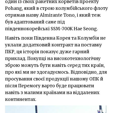
один із своїх ракетних корветів проекту
Pohang, який в строю колумбійського флоту
отримав назву Almirante Tono, і який теж
був адаптований саме під
південнокорейські SSM-700K Hae Seong.
Навіть поки Південна Корея та Колумбія не
уклали додатковий контракт на поставку
ПКР, ця історія показує дуже гарний
приклад. Покупці на високотехнологічну
зброю можуть бути навіть серед тих країн,
про які ми не здогадуємось. Відповідно, для
просування своєї продукції нашому ОПК й
після Перемогу варто буде працювати
навіть з малими країнами на віддалених
континентах.