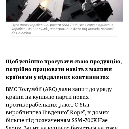
Пуск протикорабельної ракети SSM-700K Hae Seong з одного із
кораблів ВМС Колумбії, ілюстративне фото від Armada Nacional
de Colombia
Щоб успішно просувати свою продукцію,
потрібно працювати навіть з малими
країнами у віддалених континентах
ВМС Колумбії (ARC) дали запит до уряду
країни на купівлю партії нових
протикорабельних ракет C-Star
виробництва Південної Кореї, відомих
більше під позначенням SSM-700K Hae
Seong. Запит на купівлю базується на тому,