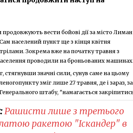
 продовжують вести бойові дії за місто Лиман
Сам населений пункт ще з кінця квітня
трілами. Зокрема вже на початку травня з
аселення проводили на броньованих машинах
г, стягнувши значні сили, сунув саме на цьому
леногопункту зміг лише 27 травня, де і зараз, за
Генерального штабу, "намагається закріпитись
:
Рашисти лише з третього
илатою ракетою "Іскандер" в