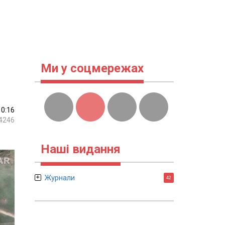
Ми у соцмережах
10:16
4246
Наші видання
Журнали
42