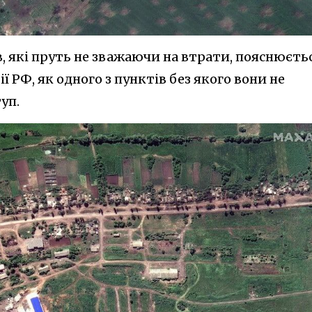
, які пруть не зважаючи на втрати, пояснюєть
 РФ, як одного з пунктів без якого вони не
уп.