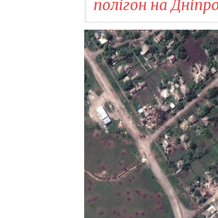
полігон на Дніп