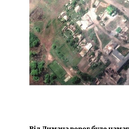
Від Лимана ворог буде нама