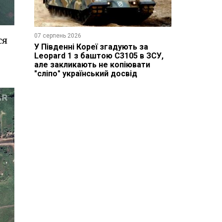
07 серпень 2026
ся
У Південні Кореї згадують за
Leopard 1 з баштою C3105 в ЗСУ,
але закликають не копіювати
"сліпо" український досвід