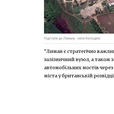
Підступи до Лиману - село Колодязі
"Лиман є стратегічно важл
залізничний вузол, а також 
автомобільних мостів через 
міста у британській розвідці