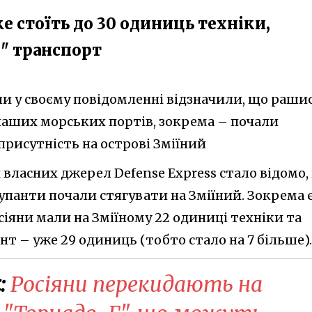
же стоїть до 30 одиниць техніки,
" транспорт
ни у своєму повідомленні відзначили, що раши
аших морських портів, зокрема – почали
рисутність на острові Зміїний
 власних джерел Defense Express стало відомо,
купанти почали стягувати на Зміїний. Зокрема 
осіяни мали на Зміїному 22 одиниці техніки та
нт – уже 29 одиниць (тобто стало на 7 більше).
:
Росіяни перекидають на