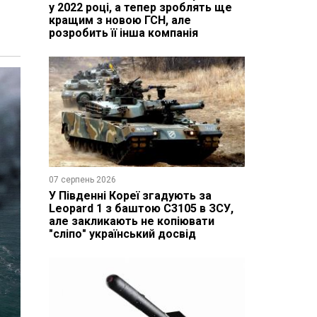
у 2022 році, а тепер зроблять ще
кращим з новою ГСН, але
розробить її інша компанія
07 серпень 2026
У Південні Кореї згадують за
Leopard 1 з баштою C3105 в ЗСУ,
але закликають не копіювати
"сліпо" український досвід