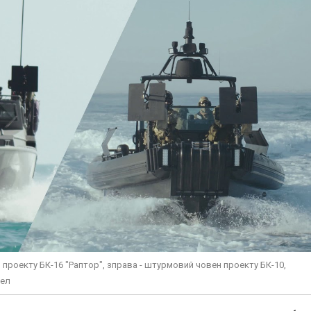
проекту БК-16 "Раптор", зправа - штурмовий човен проекту БК-10,
рел