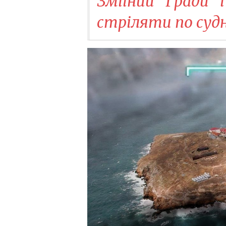
Зміїний "Гради" 
стріляти по судн