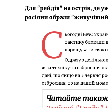
Для "рейдів" на острів, де у
росіяни обрали "живучіший
С
ьогодні ВМС Украї
тактику блокади н
нарощувати свою п
Одразу з декількох
ж за техніку та озброєння о
дані, що якщо на 3 червня р
озброєння, то на даний моме
Читайте також