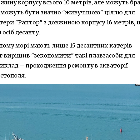
жину корпусу всього 10 метрів, але можуть бр
му можуть бути значно "живучішою" ціллю для
атери "Раптор" з довжиною корпусу 16 метрів, 
 осіб десанту.
рному морі мають лише 15 десантних катерів
рог вирішив "зекономити" такі плавзасоби для
иклад – проходження ремонту в акваторії
стополя.