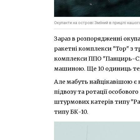
Окупанти на острові Зміїний в прицілі нашо
Зараз в розпорядженні окупа
ракетні комплекси "Тор" з
комплекси ППО "Панцирь-С
машиною. Ще 10 одиниць те
Але мабуть найцікавішою є н
підвозу та ротації особового
штурмових катерів типу "Р
типу БК-10.