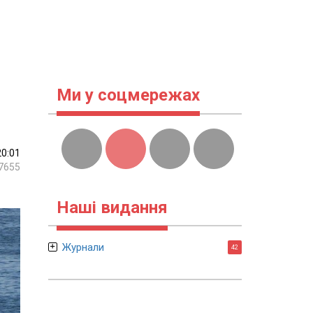
Ми у соцмережах
20:01
7655
Наші видання
Журнали
42