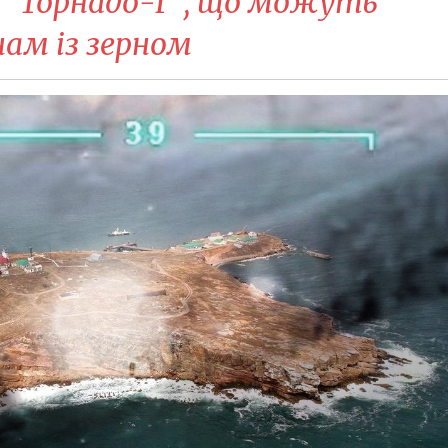
і "Торнадо-Г", що можуть
ам із зерном