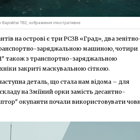
го Bayraktar TB2, зображення ілюстративне
нтів на острові є три РСЗВ «Град», два зенітно
 транспортно-заряджальною машиною, чотири
1" також з транспортно-заряджальною
хніки закриті маскувальною сіткою.
аступна деталь, що стала нам відома – для
 складу на Зміїний орки замість десантно-
аптор" окупанти почали використовувати чов