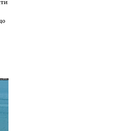
ати
що