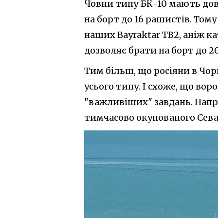
Човни типу БК-10 мають дов
на борт до 16 рашистів. То
наших Bayraktar TB2, аніж к
дозволяє брати на борт до 20
Тим більш, що росіяни в Чо
усього типу. І схоже, що во
"важливіших" завдань. Напр
тимчасово окупованого Сева