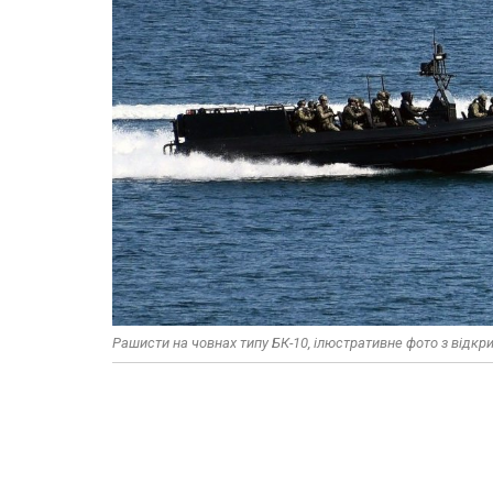
Рашисти на човнах типу БК-10, ілюстративне фото з відкр