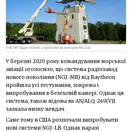
F/A-18F Super Hornet з прототипом капсули NGJ-LB
У березні 2020 року командування морської
авіації оголосило, що система радіозавад
нового покоління (NGJ-MB) від Raytheon
пройшла усі тестування, зокрема і
випробування в безеховій камері. Однак ця
система, також відома як AN/ALQ-249(V)1
зазнала низку невдач.
Саме тому в США розпочали випробувати
нові системи NGJ-LB. Однак наразі