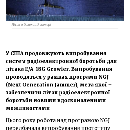
Літак в безеховій камері
У США продовжують випробування
систем радіоелектронної боротьби для
літака E/A-18G Growler. Випробування
проводяться у рамках програми NGJ
(Next Generation Jammer), мета якої –
забезпечити літак радіоелектронної
боротьби новими вдосконаленими
можливостями
Цього року робота над програмою NGJ
передбачала випробування прототипу