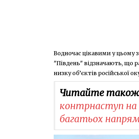
Водночас цікавими у цьому з
"Південь" відзначають, що 
низку об’єктів російської ок
Читайте також
контрнаступ на п
багатьох напрям