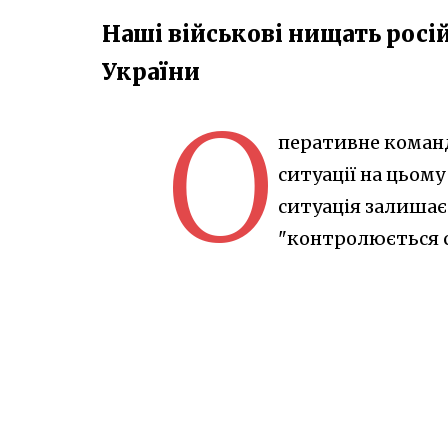
Наші військові нищать росі
України
О
перативне команд
ситуації на цьому
ситуація залишає
"контролюється 