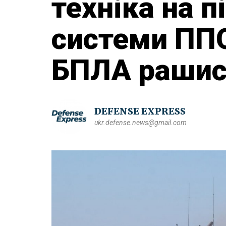
техніка на п
системи ППО
БПЛА рашис
DEFENSE EXPRESS
ukr.defense.news@gmail.com