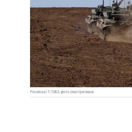
Російські Т-72Б3, фото ілюстративне