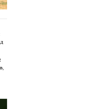
я
ад
2
в,