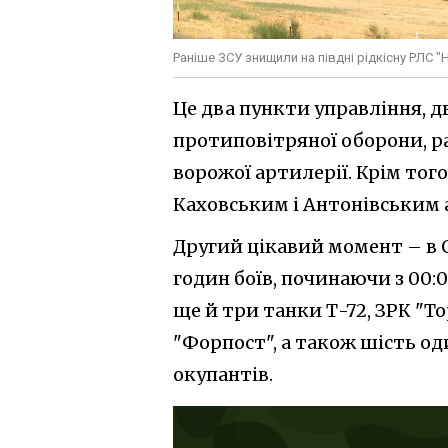
Раніше ЗСУ знищили на півдні рідкісну РЛС 
Це два пункти управління, д
протиповітряної оборони, ра
ворожої артилерії. Крім тог
Каховським і Антонівським
Другий цікавий момент – в О
годин боїв, починаючи з 00:0
ще й три танки Т-72, ЗРК "Т
"Форпост", а також шість о
окупантів.