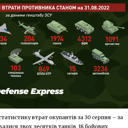
статистику втрат окупантів за 30 серпня – за
алися двох десятків танків, 18 бойових