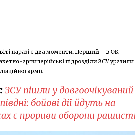
віті наразі є два моменти. Перший – в ОК
ракетно-артилерійські підрозділи ЗСУ уразили
упаційної армії.
:
ЗСУ пішли у довгоочікуваний
івдні: бойові дії йдуть на
ах є прориви оборони рашист