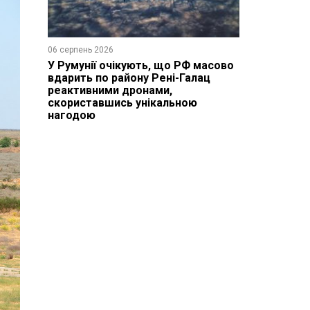
06 серпень 2026
У Румунії очікують, що РФ масово
вдарить по району Рені-Галац
реактивними дронами,
скориставшись унікальною
нагодою