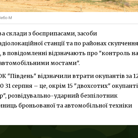
"Небо-М
ва склади з боєприпасами, засоби
діолокаційної станції та по районах скупченн
о, в повідомленні відзначають про "контроль н
 автомобільними мостами".
К "Південь" відзначили втрати окупантів за 1
0 31 серпня – це, окрім 15 "двохсотих" окупанті
ор", розвідувально-ударний безпілотник
диниць броньованої та автомобільної техніки