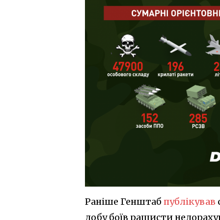
Раніше Генштаб
публікував
добу боїв рашисти недорахув