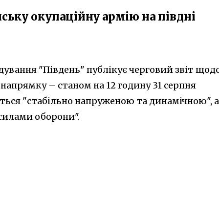
йську окупаційну армію на півдні
ування "Південь" публікує черговий звіт щод
 напрямку – станом на 12 годину 31 серпня
ться "стабільно напруженою та динамічною", 
силами оборони".