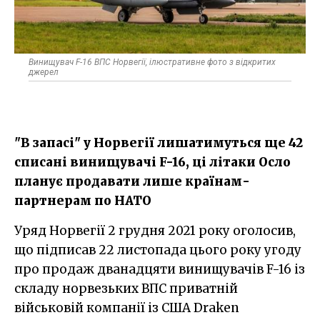
Винищувач F-16 ВПС Норвегії, ілюстративне фото з відкритих
джерел
"В запасі" у Норвегії лишатимуться ще 42
списані винищувачі F-16, ці літаки Осло
планує продавати лише країнам-
партнерам по НАТО
Уряд Норвегії 2 грудня 2021 року оголосив,
що підписав 22 листопада цього року угоду
про продаж дванадцяти винищувачів F-16 із
складу норвезьких ВПС приватній
військовій компанії із США Draken