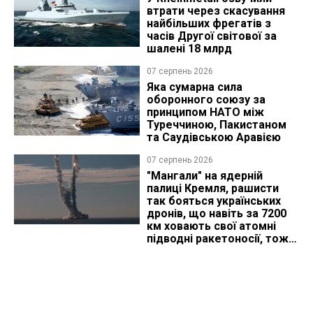
втрати через скасування
найбільших фрегатів з
часів Другої світової за
шалені 18 млрд
07 серпень 2026
Яка сумарна сила
оборонного союзу за
принципом НАТО між
Туреччиною, Пакистаном
та Саудівською Аравією
07 серпень 2026
"Мангали" на ядерній
палиці Кремля, рашисти
так бояться українських
дронів, що навіть за 7200
км ховають свої атомні
підводні ракетоносії, тож
що видно з космосу