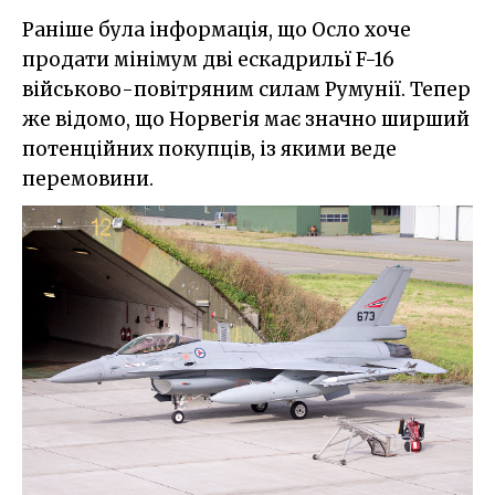
Раніше була інформація, що Осло хоче
продати мінімум дві ескадрильї F-16
військово-повітряним силам Румунії. Тепер
же відомо, що Норвегія має значно ширший
потенційних покупців, із якими веде
перемовини.