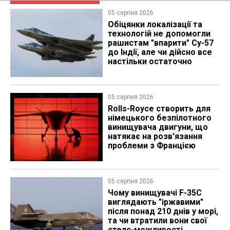
05 серпня 2026
Обіцянки локалізації та
технологій не допомогли
рашистам "впарити" Су-57
до Індії, але чи дійсно все
настільки остаточно
05 серпня 2026
Rolls-Royce створить для
німецького безпілотного
винищувача двигуни, що
натякає на розв'язання
проблеми з Францією
05 серпня 2026
Чому винищувачі F-35C
виглядають "іржавими"
після понад 210 днів у морі,
та чи втратили вони свої
стелс-можливості