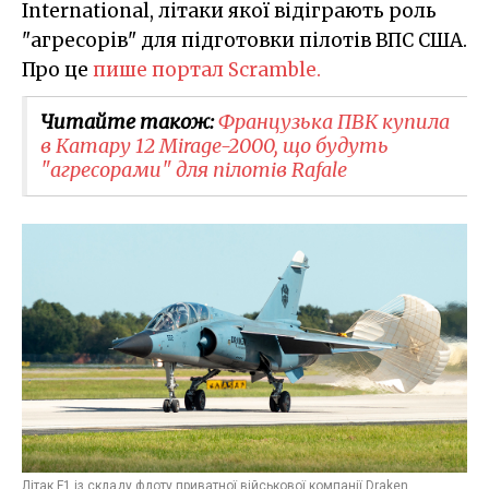
International, літаки якої відіграють роль
"агресорів" для підготовки пілотів ВПС США.
Про це
пише портал Scramble.
Читайте також:
Французька ПВК купила
в Катару 12 Mirage-2000, що будуть
"агресорами" для пілотів Rafale
Літак F1 із складу флоту приватної військової компанії Draken