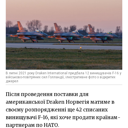
В липні 2021 року Draken International придбала 12 винищувачів F-16 у
військово-повітряних сил Голландії, ілюстративне фото з відкритих
джерел
Після проведення поставки для
американської Draken Норвегія матиме в
своєму розпорядженні ще 42 списаних
винищувачі F-16, які хоче продати країнам-
партнерам по НАТО.