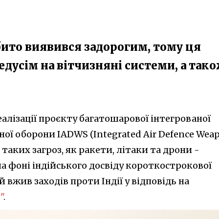
ито виявився задорогим, тому ця
едусім на вітчизняні системи, а так
еалізації проєкту багатошарової інтегрованої
ої оборони IADWS (Integrated Air Defence Wea
 таких загроз, як ракети, літаки та дрони -
а фоні індійського досвіду короткострокової
 вжив заходів проти Індії у відповідь на
"
.