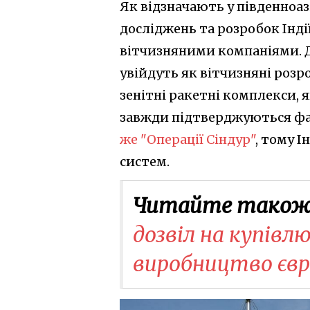
Як відзначають у південноа
досліджень та розробок Інд
вітчизняними компаніями. 
увійдуть як вітчизняні розро
зенітні ракетні комплекси, я
завжди підтверджуються ф
же "Операції Сіндур"
, тому 
систем.
Читайте також
дозвіл на купівлю
виробництво євр