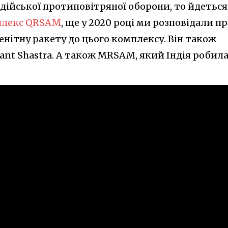
дійської протиповітряної оборони, то йдеться
плекс QRSAM
, ще у 2020 році ми розповідали п
зенітну ракету до цього комплексу. Він також
ant Shastra. А також MRSAM, який Індія робил