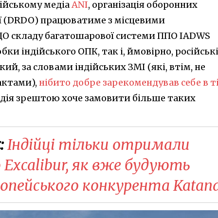
зійському медіа
ANI
, організація оборонних
ії (DRDO) працюватиме з місцевими
ДО складу багатошарової системи ППО IADWS
бки індійського ОПК, так і, ймовірно, російськ
кий, за словами індійських ЗМІ (які, втім, не
актами),
нібито добре зарекомендував себе в т
Індія зрештою хоче замовити більше таких
:
Індійці тільки отримали
 Excalibur, як вже будують
опейського конкурента Katan