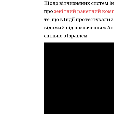
Щодо вітчизняних систем ін
про
зенітний ракетний ком
те, що в Індії протестували 
відомий під позначенням An
спільно з Ізраїлем.