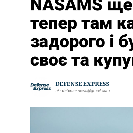
NASAMS ще у
тепер там к
задорого і 
своє та куп
DEFENSE EXPRESS
ukr.defense.news@gmail.com