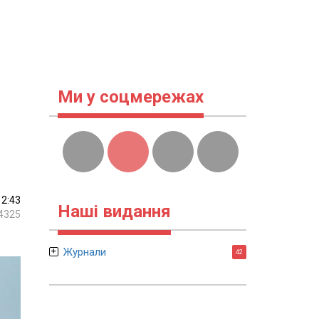
Ми у соцмережах
12:43
Наші видання
4325
Журнали
42