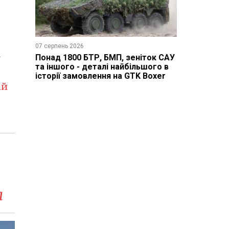
07 серпень 2026
і
Понад 1800 БТР, БМП, зеніток САУ
та іншого - деталі найбільшого в
історії замовлення на GTK Boxer
ій
a