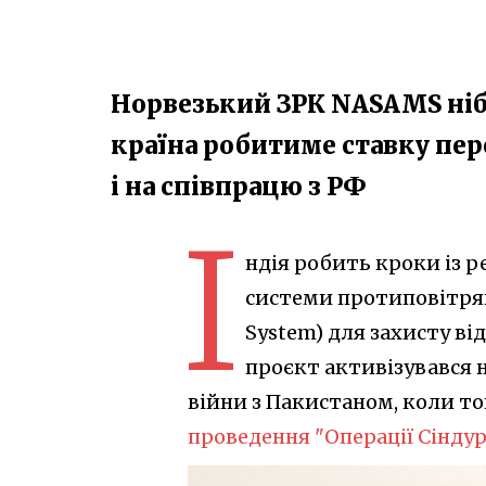
Норвезький ЗРК NASAMS ніб
країна робитиме ставку пер
і на співпрацю з РФ
І
ндія робить кроки із р
системи протиповітрян
System) для захисту від
проєкт активізувався н
війни з Пакистаном, коли той
проведення "Операції Сіндур