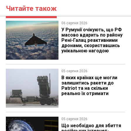
Читайте також
06 серпня 2026
У Румунії очікують, що РФ
масово вдарить по району
Рені-Галац реактивними
дронами, скориставшись
унікальною нагодою
05 серпня 2026
В яких країнах ще могли
залишитись ракети до
Patriot та на скільки
реально їх отримати
05 серпня 2026
Що необхідно для збиття
російських інтернет-