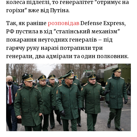
колеса підлеглі, то генералітет "отримує на
горіхи" вже від Путіна.
Так, як раніше
розповідав
Defense Express,
РФ пустила в хід "сталінський механізм"
покарання неугодних генералів – під
гарячу руку наразі потрапили три
генерали, два адмірали та один полковник.