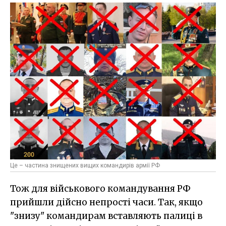
Це – частина знищених вищих командирів армії РФ
Тож для військового командування РФ
прийшли дійсно непрості часи. Так, якщо
"знизу" командирам вставляють палиці в