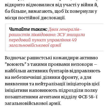
відкрито відмовилися від участі у війни й,
ба більше, вимагають, щоб їх повернули у
місця постійної дислокації.
Читайте також:
Двох генералів-
рашистів ліквідовано: ЗСУ знищили
передовий пункт управління 49
загальновійськової армії
Водночас рашистські командири активно
"воюють" з такими проявами непокори –
найбільш активних бунтарів відправляють
на небезпечніші ділянки фронту, а для
виявлення та нейтралізації ініціаторів цієї
ініціативи наповнюють підрозділи полку
позаштатними агентами відділу ФСБ 58-ї
загальновійськової армії.