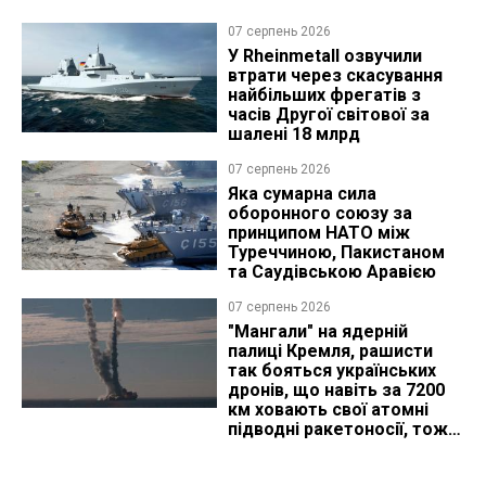
07 серпень 2026
У Rheinmetall озвучили
втрати через скасування
найбільших фрегатів з
часів Другої світової за
шалені 18 млрд
07 серпень 2026
Яка сумарна сила
оборонного союзу за
принципом НАТО між
Туреччиною, Пакистаном
та Саудівською Аравією
07 серпень 2026
"Мангали" на ядерній
палиці Кремля, рашисти
так бояться українських
дронів, що навіть за 7200
км ховають свої атомні
підводні ракетоносії, тож
що видно з космосу