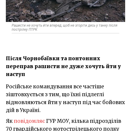
Рашисти не хочуть йти вперед, щоб не згоріти десь у танку після
пострілку ПТРК
Після Чорнобаївки та понтонних
переправ рашисти не дуже хочуть йти у
наступ
Російське командування все частіше
зіштовхується з тим, що їхні підлеглі
відмовляються йти у наступ під час бойових
дій в Україні.
Як
повідомляє
ГУР МОУ, кілька підрозділів
70 гвардійського мотострілецького полку