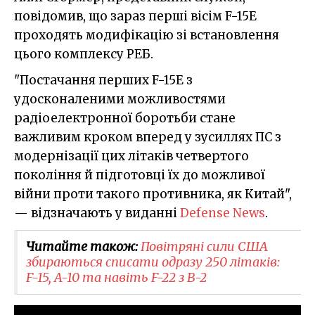
повідомив, що зараз перші вісім F-15E
проходять модифікацію зі встановлення
цього комплексу РЕБ.
"Постачання перших F-15E з
удосконаленими можливостями
радіоелектронної боротьби стане
важливим кроком вперед у зусиллях ПС з
модернізації цих літаків четвертого
покоління й підготовці їх до можливої
війни проти такого противника, як Китай",
— відзначають у виданні
Defense News
.
Читайте також:
Повітряні сили США
збираються списати одразу 250 літаків:
F-15, A-10 та навіть F-22 з B-2