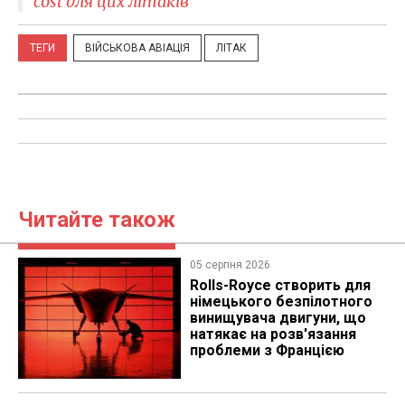
cost для цих літаків
ТЕГИ
ВІЙСЬКОВА АВІАЦІЯ
ЛІТАК
Читайте також
05 серпня 2026
Rolls-Royce створить для
німецького безпілотного
винищувача двигуни, що
натякає на розв'язання
проблеми з Францією