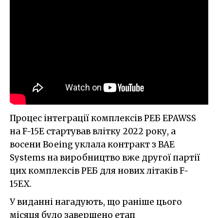
Процес інтеграції комплексів РЕБ EPAWSS
на F-15E стартував влітку 2022 року, а
восени Boeing уклала контракт з BAE
Systems на виробництво вже другої партії
цих комплексів РЕБ для нових літаків F-
15EX.
У виданні нагадують, що раніше цього
місяця було завершено етап