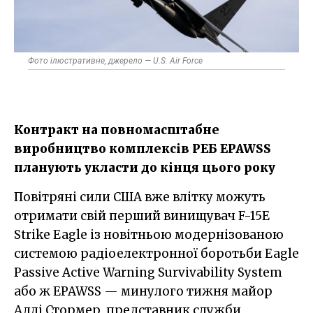
Фото ілюстративне, джерело — U.S. Air Force
Контракт на повномасштабне
виробництво комплексів РЕБ EPAWSS
планують укласти до кінця цього року
Повітряні сили США вже влітку можуть
отримати свій перший винищувач F-15E
Strike Eagle із новітньою модернізованою
системою радіоелектронної боротьби Eagle
Passive Active Warning Survivability System
або ж EPAWSS — минулого тижня майор
Аллі Стормер, представник служби,