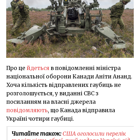
Про це
йдеться
в повідомленні міністра
національної оборони Канади Аніти Ананд.
Хоча кількість відправлених гаубиць не
розголошується, у виданні CBC з
посиланням на власні джерела
повідомляють
, що Канада відправила
Україні чотири гаубиці.
Читайте також:
США оголосили перелік