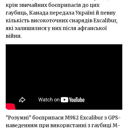
крім звичайних боєприпасів до цих
гаубиць, Канада передала Україні й певну
кількість високоточних снарядів Excalibur,
які залишилися у них після афганської
війни.
"Розумні" боєприпаси M982 Excalibur з GPS-
наведенням при використанні з гаубиці M-