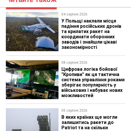
04 серпня 2026
У Польщі наклали місця
падіння російських дронів
та крилатих ракет на
координати оборонних
заводів і знайшли цікаві
закономірності
08 серпня 2026
Цифрова логіка бойової
"Кропиви" як ця тактична
система управління роками
зберігає популярність у
військових і набуває нових
можливостей
05 серпня 2026
В яких країнах ще могли
залишитись ракети до
Patriot та на скільки