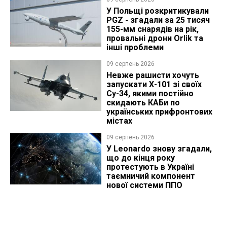
У Польщі розкритикували
PGZ - згадали за 25 тисяч
155-мм снарядів на рік,
провальні дрони Orlik та
інші проблеми
09 серпень 2026
Невже рашисти хочуть
запускати Х-101 зі своїх
Су-34, якими постійно
скидають КАБи по
українських прифронтових
містах
09 серпень 2026
У Leonardo знову згадали,
що до кінця року
протестують в Україні
таємничий компонент
нової системи ППО