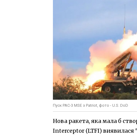
Пуск PAC-3 MSE з Patriot, фото - U.S. DoD
Нова ракета, яка мала б ств
Interceptor (LTFI) виявилас