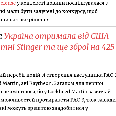
Defense
у контексті новини поспілкувалася з
кі мали бути залучені до конкурсу, щоб
али на таке рішення.
:
Україна отримала від США
отні Stinger та ще зброї на 425
кий перебіг подій зі створення наступника PAC-
 Martin, ані Raytheon. Загалом для першої
 не змінилося, бо у Lockheed Martin зазвичай
я можливостей протиракети PAC-3, тож завжди
, які можуть зрештою знадобитися у