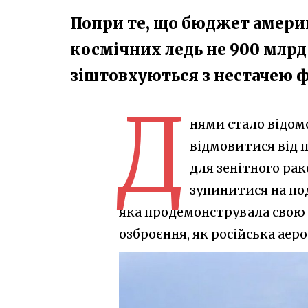
Попри те, що бюджет америк
космічних ледь не 900 млрд
зіштовхуються з нестачею 
Д
нями стало відом
відмовитися від 
для зенітного рак
зупинитися на по
яка продемонструвала свою 
озброєння, як російська аер