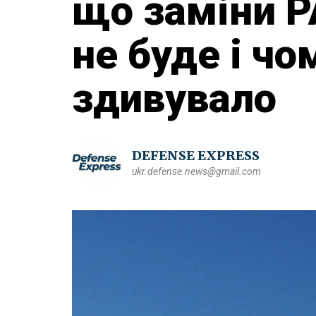
що заміни P
не буде і чо
здивувало
DEFENSE EXPRESS
ukr.defense.news@gmail.com