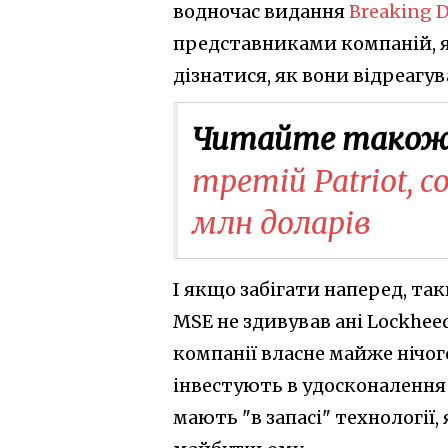
водночас видання
Breaking 
представниками компаній, я
дізнатися, як вони відреагув
Читайте також
третій Patriot, с
млн доларів
І якщо забігати наперед, та
MSE не здивував ані Lockheed
компанії власне майже нічого
інвестують в удосконаленн
мають "в запасі" технології