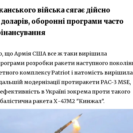
анського війська сягає дійсно
 доларів, оборонні програми часто
фінансування
о, що Армія США все ж таки вирішила
програми розробки ракети наступного поколін
етного комплексу Patriot і натомість вирішила
дальшій модернізації протиракети PAC-3 MSE,
ефективність в Україні зокрема проти такого
обалістична ракета Х-47М2 "Кинжал".