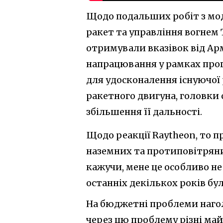
Щодо подальших робіт з моде
ракет та управління вогнем 
отримували вказівок від Арм
напрацювання у рамках про
для удосконалення існуючої
ракетного двигуна, головки
збільшення її дальності.
Щодо реакції Raytheon, то 
наземних та протиповітряни
кажучи, мене це особливо н
останніх декількох років бул
На бюджетні проблеми нагол
через цю проблему різні ма