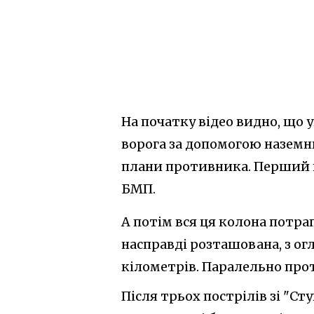
На початку відео видно, що 
ворога за допомогою наземн
плани противника. Перший п
БМП.
А потім вся ця колона потра
насправді розташована, з огл
кілометрів. Паралельно про
Після трьох пострілів зі "С