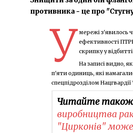
противника - це про "Стугн
У
мережі з'явилось ч
ефективності ПТРК 
скрипку у відбитті
На записі видно, 
п'яти одиниць, які намагали
спецпідрозділом Нацгвардії 
Читайте також
виробництва раке
"Цирконів" може