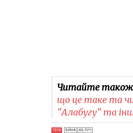
Читайте також
що це таке та чи
"Алабугу" та ін
ТЕГИ
ВІЙНА
КБ ЛУЧ