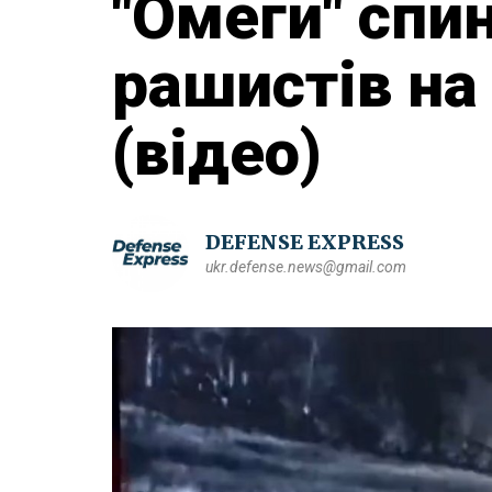
"Омеги" спи
рашистів на
(відео)
DEFENSE EXPRESS
ukr.defense.news@gmail.com