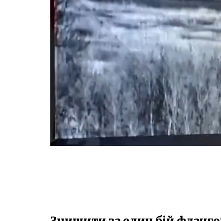
Знищити за один бій фланго