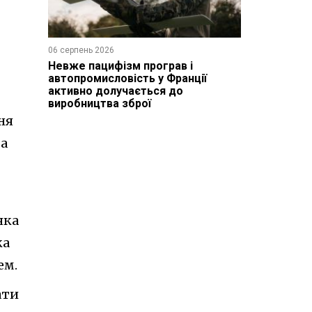
06 серпень 2026
Невже пацифізм програв і
автопромисловість у Франції
активно долучається до
виробництва зброї
ня
та
яка
ка
ем.
ати