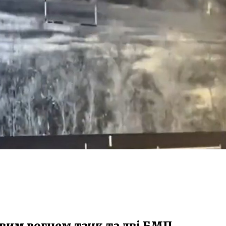
вим вогнем танк та дві БМП