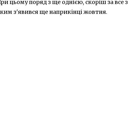
ри цьому поряд з ще однією, скоріш за все з
яким з'явився ще наприкінці жовтня.