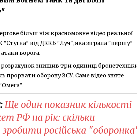
у"
ергове більш ніж красномовне відео реальної
"Стугна" від ДККБ "Луч", яка зіграла "першу"
 атаки ворога.
як розрахунок знищив три одиниці бронетехніки
сь прорвати оборону ЗСУ. Саме відео зняте
"Омега".
:
Ще один показник кількості
т РФ на рік: скільки
 зробити російська "оборонка