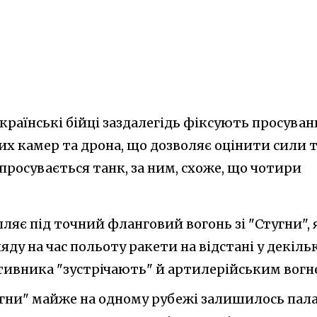
українські бійці заздалегідь фіксують просуван
их камер та дрона, що дозволяє оцінити сили 
росувається танк, за ним, схоже, що чотири
пляє під точний фланговий вогонь зі "Стугни", 
яду на час польоту ракети на відстані у декіль
тивника "зустрічають" й артилерійським вогн
тугни" майже на одному рубежі залишилось пал