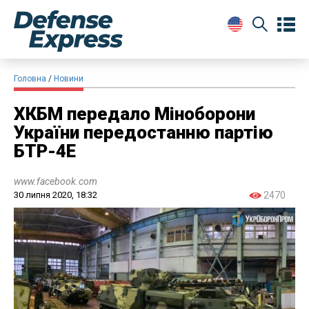
Головна
Новини
ХКБМ передало Міноборони
України передостанню партію
БТР-4Е
www.facebook.com
30 липня 2020, 18:32
2470