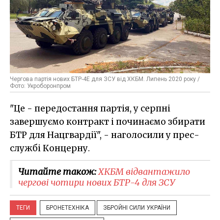
Чергова партія нових БТР-4Е для ЗСУ від ХКБМ. Липень 2020 року /
Фото: Укроборонпром
"Це
-
передостання партія, у серпні
завершуємо контракт і починаємо збирати
БТР для Нацгвардії", - наголосили у
прес-
службі
Концерну.
Читайте також:
ХКБМ відвантажило
чергові чотири нових БТР-4 для ЗСУ
ТЕГИ
БРОНЕТЕХНІКА
ЗБРОЙНІ СИЛИ УКРАЇНИ