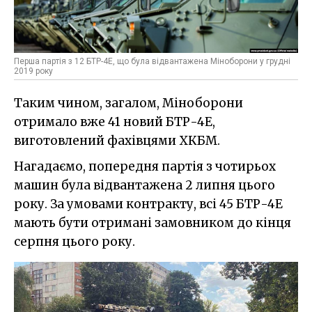
Перша партія з 12 БТР-4Е, що була відвантажена Міноборони у грудні
2019 року
Таким чином, загалом, Міноборони
отримало вже 41 новий БТР-4Е,
виготовлений фахівцями ХКБМ.
Нагадаємо, попередня партія з чотирьох
машин була відвантажена 2 липня цього
року. За умовами контракту, всі 45 БТР-4Е
мають бути отримані замовником до кінця
серпня цього року.