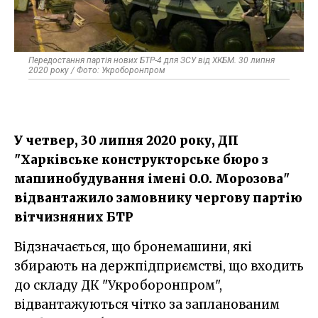
Передостання партія нових БТР-4 для ЗСУ від ХКБМ. 30 липня
2020 року / Фото: Укроборонпром
У четвер, 30 липня 2020 року, ДП
"Харківське конструкторське бюро з
машинобудування імені O.O. Морозова"
відвантажило замовнику чергову партію
вітчизняних БТР
Відзначається, що бронемашини, які
збирають на держпідприємстві, що входить
до складу ДК "Укроборонпром",
відвантажуються чітко за запланованим