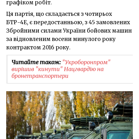
графіком робіт.
Ця партія, що складається з чотирьох
БТР-4Е, є передостанньою, з 45 замовлених
Збройними силами України бойових машин
за відновленим восени минулого року
контрактом 2016 року.
Читайте також:
"Укроборонпром"
вирішив "кинути" Нацгвардію на
бронетранспортери