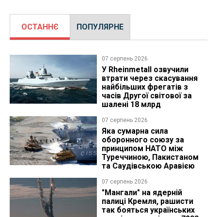
ОСТАННЄ
ПОПУЛЯРНЕ
07 серпень 2026
У Rheinmetall озвучили
втрати через скасування
найбільших фрегатів з
часів Другої світової за
шалені 18 млрд
07 серпень 2026
Яка сумарна сила
оборонного союзу за
принципом НАТО між
Туреччиною, Пакистаном
та Саудівською Аравією
07 серпень 2026
"Мангали" на ядерній
палиці Кремля, рашисти
так бояться українських