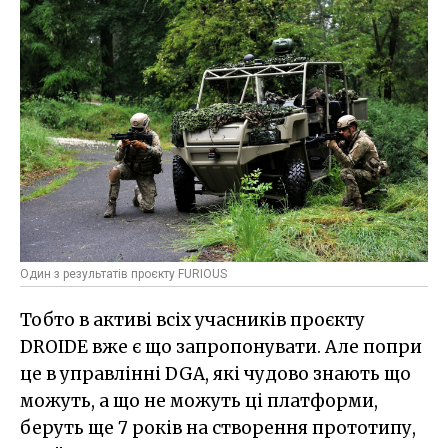
Один з результатів проєкту FURIOUS
Тобто в активі всіх учасників проєкту
DROIDE вже є що запропонувати. Але попри
це в управлінні DGA, які чудово знають що
можуть, а що не можуть ці платформи,
беруть ще 7 років на створення прототипу,