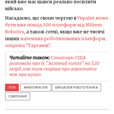
який вже має шанси реально посилити
військо.
Нагадаємо, що своєю чергою в
Україні може
бути вже понад 200 платформ від Milrem
Robotics
, а також сотні, якщо вже не тисячі
інших
наземних роботизованих платформ,
зокрема "Тарганів"
.
Читайте також:
Сенатори США
розповіли про їх "Залізний купол" на $20
млрд, але там скоріше про аеростати
ніж про купол
ТЕГИ
АНАЛІТИКА ОПК
ВІЙСЬКОВА РОБОТОТЕХНІКА
ОЗБРОЄННЯ