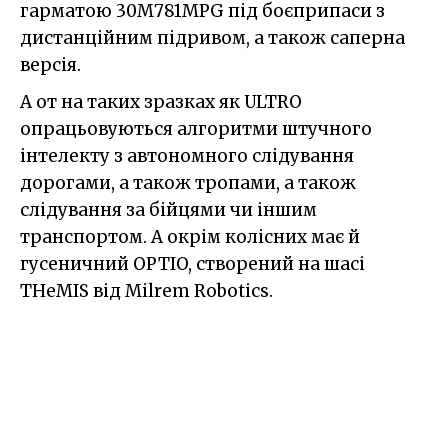
гарматою 30M781MPG під боєприпаси з
дистанційним підривом, а також саперна
версія.
А от на таких зразках як ULTRO
опрацьовуються алгоритми штучного
інтелекту з автономного слідування
дорогами, а також тропами, а також
слідування за бійцями чи іншим
транспортом. А окрім колісних має й
гусеничний OPTIO, створений на шасі
THeMIS від Milrem Robotics.