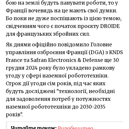
бою на землі будуть панувати роботи, то у
Франції вочевидь на це мають свої думки.
Бо поки не дуже поспішають із цією темою,
свідченням чого є початок проєкту DROIDE
для французьких збройних сил.
Як днями офіційно повідомило Головне
управління озброєння Франції (DGA) з KNDS
France та Safran Electronics & Defense ще 30
грудня 2024 року було укладено рамкову
угоду у сфері наземної робототехніки.
Строк дії угоди сім років, під час яких
будуть досліджені "технології, необхідні
для задоволення потреб у потужностях
наземної робототехніки до 2030-2035
років".
Читайте також:
Виробництво