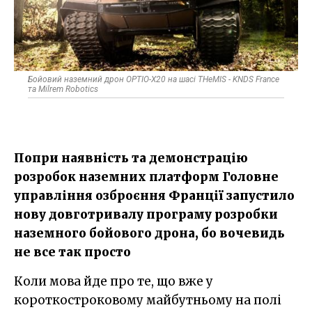
Бойовий наземний дрон OPTIO-X20 на шасі THeMIS - KNDS France
та Milrem Robotics
Попри наявність та демонстрацію
розробок наземних платформ Головне
управління озброєння Франції запустило
нову довготривалу програму розробки
наземного бойового дрона, бо вочевидь
не все так просто
Коли мова йде про те, що вже у
короткостроковому майбутньому на полі