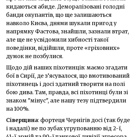
кидаються абиде. Деморалізовані голодні
банди окупантів, що ще залишаються
навколо Києва, днями шукали пригод у
напрямку Фастова, знайшли, зазнали втрат,
але ще не усвідомили хибності такої
поведінки, відійшли, проте «гріховних»
думок не позбулися.
Щодо дій наших піхотинців: маємо згадати
бої в Сирії, де з’ясувалося, що вмотивований
піхотинець і досі здатний творити на полі
бою дива. Там, правда, всі піхотинці були зі
знаком "мінус", але нашу тезу підтвердили
на 100%.
Сіверщина
: фортеця Чернігів досі (так буде
і надалі) не по зубах угрупованню від 2-ї,
41-ї армій та 90-ї танкової дивізії агресора.