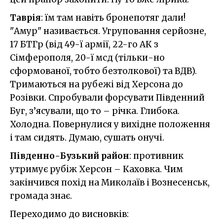
Таврія
: їм там навіть бронепотяг дали!
"Амур" називається. Угруповання серйозне,
17 БТГр (від 49-ї армії, 22-го АК з
Сімферополя, 20-ї мсд (тільки-но
сформованої, тобто безтолкової) та ВДВ).
Тримаються на рубежі від Херсона до
Розівки. Спробували форсувати Південний
Буг, з’ясували, що то – річка. Глибока.
Холодна. Повернулися у вихідне положення
і там сидять. Думаю, сушать онучі.
Південно-Бузький район
: противник
утримує рубіж Херсон – Каховка. Чим
закінчився похід на Миколаїв і Вознесенськ,
громада знає.
Переходимо до висновків: