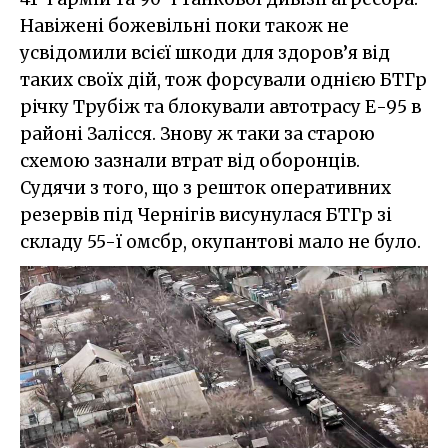
Навіжені божевільні поки також не
усвідомили всієї шкоди для здоров’я від
таких своїх дій, тож форсували однією БТГр
річку Трубіж та блокували автотрасу Е-95 в
районі Залісся. Знову ж таки за старою
схемою зазнали втрат від оборонців.
Судячи з того, що з решток оперативних
резервів під Чернігів висунулася БТГр зі
складу 55-ї омсбр, окупантові мало не було.