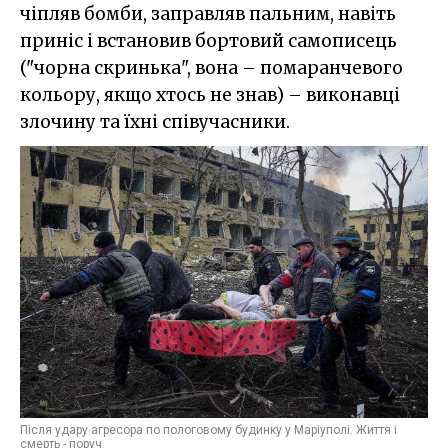
чіпляв бомби, заправляв пальним, навіть
приніс і встановив бортовий самописець
("чорна скринька", вона – помаранчевого
кольору, якщо хтось не знав) – виконавці
злочину та їхні співучасники.
Після удару агресора по пологовому будинку у Маріуполі. Життя і
смерть - поруч