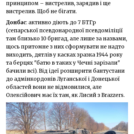
принципом – вистрелив, зарядив і ще
вистрелив. Щоб не бігати.
Донбас
: активно діють до 7 БТГр
(сепарської псевдонародної псевдоміліції
там близько 10 бригад, але лише за назвами,
щось притомне з них сформувати не надто
виходить, дятлів у касках зразка 1944 року
та берцях "батю в таких у Чечні зарізали"
бачили всі). Від ідеї розширити бантустани
до адмінкордонів Луганської і Донецької
областей вони не відмовилися, але
Олексійович має їх там, як Лисий з Brazzers.