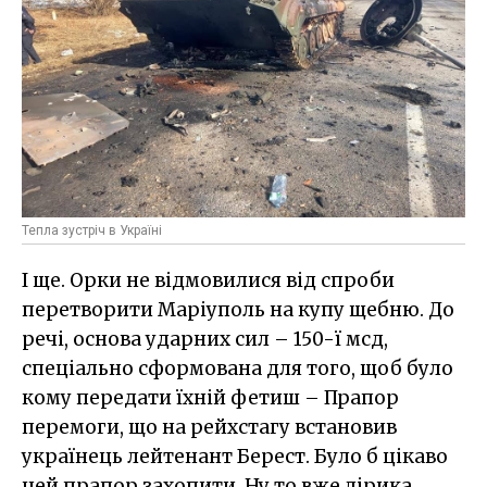
Тепла зустріч в Україні
І ще.
Орки не відмовилися від спроби
перетворити Маріуполь на купу щебню. До
речі, основа ударних сил – 150-ї мсд,
спеціально сформована для того, щоб було
кому передати їхній фетиш – Прапор
перемоги, що на рейхстагу встановив
українець лейтенант Берест. Було б цікаво
цей прапор захопити. Ну то вже лірика.