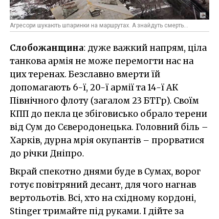
Агресори шукають шпаринки на маршрутах. А знайдуть смерть...
Слобожанщина
: дуже важкий напрям, ціла
танкова армія не може перемогти нас на
цих теренах. Безславно вмерти їй
допомагають 6-ї, 20-ї армії та 14-ї АК
Північного флоту (загалом 23 БТГр). Своїм
КПП до пекла це збіговисько обрало терени
від Сум до Сєверодонецька. Головний біль –
Харків, дурна мрія окупантів – прорватися
до річки Дніпро.
Вкрай спекотно днями буде в Сумах, ворог
готує повітряний десант, для чого нагнав
вертольотів. Всі, хто на східному кордоні,
Stinger тримайте під руками. І дійте за