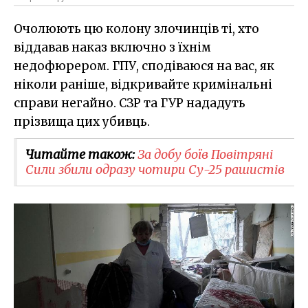
Очолюють цю колону злочинців ті, хто
віддавав наказ включно з їхнім
недофюрером. ГПУ, сподіваюся на вас, як
ніколи раніше, відкривайте кримінальні
справи негайно. СЗР та ГУР нададуть
прізвища цих убивць.
Читайте також:
За добу боїв Повітряні
Сили збили одразу чотири Су-25 рашистів