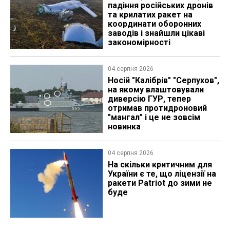
падіння російських дронів
та крилатих ракет на
координати оборонних
заводів і знайшли цікаві
закономірності
04 серпня 2026
Носій "Калібрів" "Серпухов",
на якому влаштовували
диверсію ГУР, тепер
отримав протидроновий
"мангал" і це не зовсім
новинка
04 серпня 2026
На скільки критичним для
України є те, що ліцензії на
ракети Patriot до зими не
буде