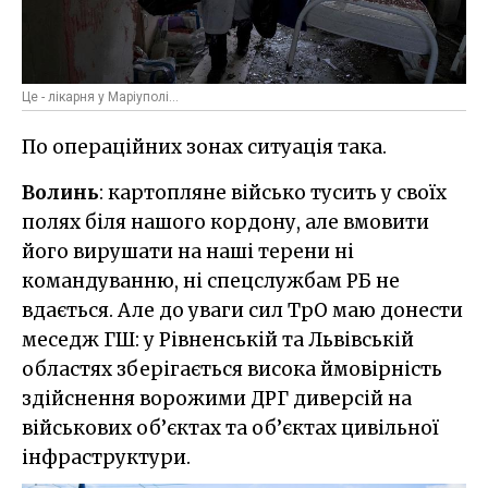
Це - лікарня у Маріуполі...
По операційних зонах ситуація така.
Волинь
: картопляне військо тусить у своїх
полях біля нашого кордону, але вмовити
його вирушати на наші терени ні
командуванню, ні спецслужбам РБ не
вдається. Але до уваги сил ТрО маю донести
меседж ГШ: у Рівненській та Львівській
областях зберігається висока ймовірність
здійснення ворожими ДРГ диверсій на
військових об’єктах та об’єктах цивільної
інфраструктури.