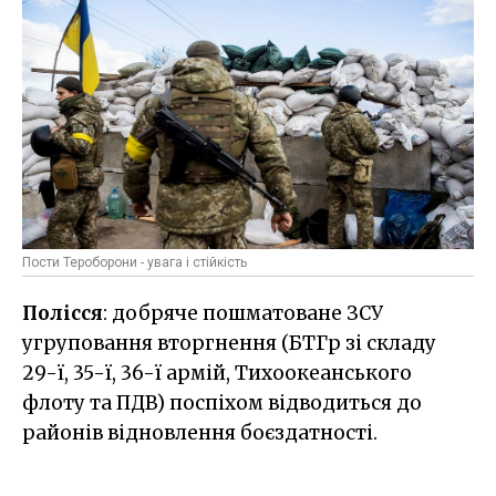
Пости Тероборони - увага і стійкість
Полісся
: добряче пошматоване ЗСУ
угруповання вторгнення (БТГр зі складу
29-ї, 35-ї, 36-ї армій, Тихоокеанського
флоту та ПДВ) поспіхом відводиться до
районів відновлення боєздатності.