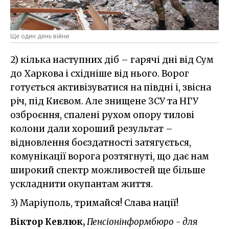
Ще один день війни
2) кілька наступних діб – гарячі дні від Сум
до Харкова і східніше від нього. Ворог
готується активізуватися на півдні і, звісна
річ, під Києвом. Але знищене ЗСУ та НГУ
озброєння, спалені рухом опору тилові
колони дали хороший результат –
відновлення боєздатності затягується,
комунікації ворога розтягнуті, що дає нам
широкий спектр можливостей ще більше
ускладнити окупантам життя.
3) Маріуполь, тримайся! Слава нації!
Віктор Кевлюк,
Пенсіонінформбюро
- для