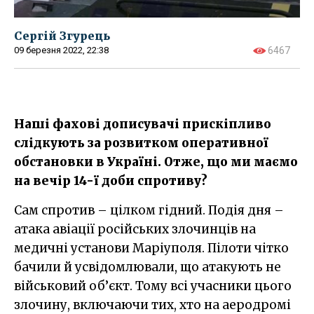
Сергій Згурець
09 березня 2022, 22:38
6467
Наші фахові дописувачі прискіпливо
слідкують за розвитком оперативної
обстановки в Україні. Отже, що ми маємо
на вечір 14-ї доби спротиву?
Сам спротив – цілком гідний. Подія дня –
атака авіації російських злочинців на
медичні установи Маріуполя. Пілоти чітко
бачили й усвідомлювали, що атакують не
військовий об’єкт. Тому всі учасники цього
злочину, включаючи тих, хто на аеродромі