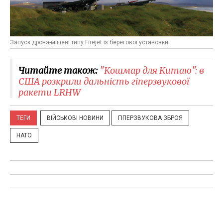
Запуск дрона-мішені типу Firejet із берегової установки
Читайте також:
"Кошмар для Китаю": в
США розкрили дальність гіперзвукової
ракети LRHW
ТЕГИ
ВІЙСЬКОВІ НОВИНИ
ГІПЕРЗВУКОВА ЗБРОЯ
НАТО