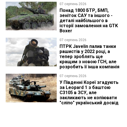
07 серпень 2026
Понад 1800 БТР, БМП,
зеніток САУ та іншого -
деталі найбільшого в
історії замовлення на GTK
Boxer
07 серпень 2026
ПТРК Javelin палив танки
рашистів у 2022 році, а
тепер зроблять ще
кращим з новою ГСН, але
розробить її інша компанія
07 серпень 2026
У Південні Кореї згадують
за Leopard 1 з баштою
C3105 в ЗСУ, але
закликають не копіювати
"сліпо" український досвід