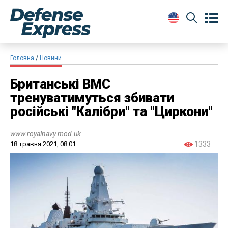
Головна
Новини
Британські ВМС
тренуватимуться збивати
російські "Калібри" та "Циркони"
www.royalnavy.mod.uk
18 травня 2021, 08:01
1333