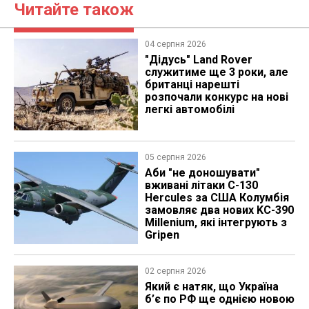
Читайте також
04 серпня 2026
"Дідусь" Land Rover
служитиме ще 3 роки, але
британці нарешті
розпочали конкурс на нові
легкі автомобілі
05 серпня 2026
Аби "не доношувати"
вживані літаки C-130
Hercules за США Колумбія
замовляє два нових KC-390
Millenium, які інтегрують з
Gripen
02 серпня 2026
Який є натяк, що Україна
б’є по РФ ще однією новою