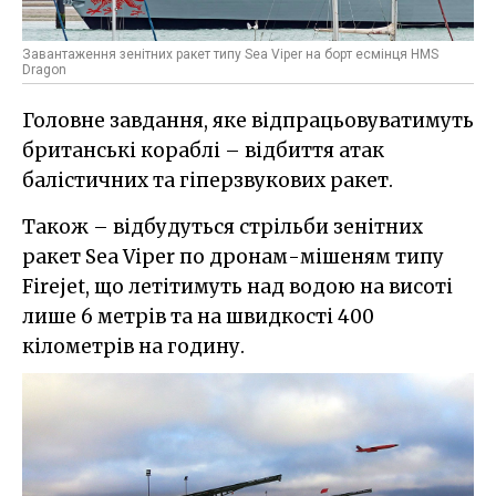
Завантаження зенітних ракет типу Sea Viper на борт есмінця HMS
Dragon
Головне завдання, яке відпрацьовуватимуть
британські кораблі – відбиття атак
балістичних та гіперзвукових ракет.
Також – відбудуться стрільби зенітних
ракет Sea Viper по дронам-мішеням типу
Firejet, що летітимуть над водою на висоті
лише 6 метрів та на швидкості 400
кілометрів на годину.